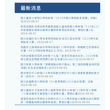
公
告
最新消息
國立臺南大學理工學院辦理「2026全國AI專題創意競賽」海報1
份
2026-08-07
教育部國民及學前教育署委請國立臺灣師範大學辦理「114至115
年度健康促進學校輔導計畫師資專業成長研習」實施計畫1份
2026-08-07
國立高雄科技大學海事學院造船及海洋工程系辦理「2026學生船
模創客大賽」
2026-08-07
桃園市立陽明高級中等學校辦理115學年度第一學期數位前導學校
計畫「AR2VR跨域教學設計工作坊」
2026-08-07
內政部建築研究所主辦第十九屆「創意狂想巢向未來」2026年智
慧化居住空間創意競賽公告(含海報QRcode)1份
2026-08-07
國立東華大學辦理「適應運動共學行動站」第二階段與離島場研習
海報1份及各區簡章各1份
2026-08-06
歷史學科中心辦理114學年度歷史學科中心線上讀書會暑期成果分
享（如附件）
2026-08-06
國立高雄餐旅大學辦理「AI+智慧餐飲LOGO設計競賽」活動
2026-08-06
國立臺南女子高級中學人權教育資源中心辦理115學年度上學期
「人權及轉型正義課程入校推廣計畫」實施計畫
2026-08-06
普通型高級中等學校生物學科中心115學年度能力競賽培訓公開授
課「軟體動物解剖觀察與推理」實施計畫1份
2026-08-06