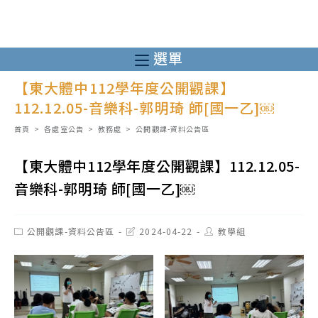
跳
轉
至
選單
主
【東大體中112學年度公開觀課】
要
112.12.05-音樂科-郭明琦 師[國一乙]￼
內
容
首頁
>
各處室公告
>
教務處
>
公開觀課-資料公告區
【東大體中112學年度公開觀課】112.12.05-
音樂科-郭明琦 師[國一乙]￼
Post
Post
Post
公開觀課-資料公告區
2024-04-22
教學組
category:
last
author:
modified: