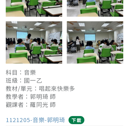
科目：音樂
班級：國一乙
教材/單元：唱起來快樂多
教學者：郭明琦 師
觀課者：羅同光 師
1121205-音樂-郭明琦
下載