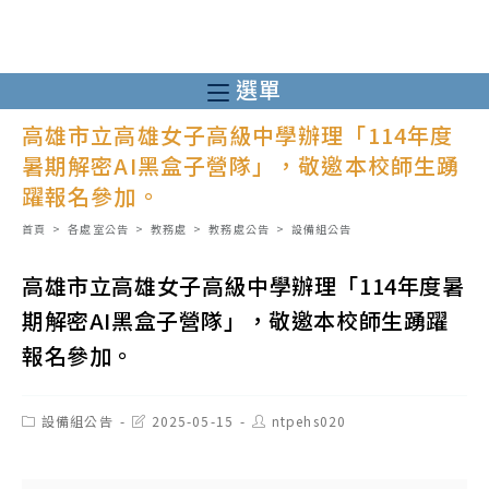
跳
轉
至
選單
主
高雄市立高雄女子高級中學辦理「114年度
要
暑期解密AI黑盒子營隊」，敬邀本校師生踴
內
躍報名參加。
容
首頁
>
各處室公告
>
教務處
>
教務處公告
>
設備組公告
高雄市立高雄女子高級中學辦理「114年度暑
期解密AI黑盒子營隊」，敬邀本校師生踴躍
報名參加。
Post
Post
Post
設備組公告
2025-05-15
ntpehs020
category:
last
author:
modified: