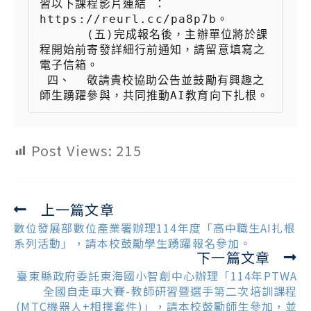
習以下課程影片連結 ：
https://reurl.cc/pa8p7b。

 　　  (五)完成報名後，主辦單位將於課
程開始前寄發詳細行前通知，請留意填寫之
電子信箱。

 四、  敬請貴校協助公告並鼓勵有興趣之
師生踴躍參與，共同推動AI教育向下扎根。
Post Views:
215
上一篇文章
Read
more
數位發展部數位產業署辦理114年度「高中職生AI扎根
articles
系列活動」，請本校鼓勵學生踴躍報名參加。
下一篇文章
臺東縣政府委託東海國小智創中心辦理「114年PTWA
全國自走車大賽-教師研習暨選手第二次培訓課程
(MTC機器人+相撲套件)」，請本校鼓勵師生參加，並