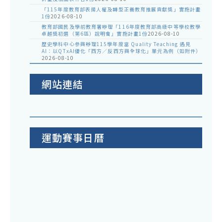
「115年度教育部表揚人權及轉型正義教育推展貢獻獎」實施計畫
1份
2026-08-10
教育部國民及學前教育署辦理「116年度教育部高級中等學校教學
卓越獎初選（第6區）說明會」實施計畫1份
2026-08-10
歷史學科中心參與辦理115學年度當 Quality Teaching 遇見
AI：以QTxAI優化「西方／反西方與全球化」單元為例（如附件）
2026-08-10
網站連結
運動賽事日曆