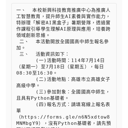
一、  本校新興科技教育推廣中心為推廣人
工智慧教育，提升師生AI素養與實作能力，
特辦理「解密AI黑盒子」暑期營隊，透過實
作課程引導學生理解AI原理與應用，培養跨
領域創新思維。

 二、  本活動開放全國國高中師生報名參
加。

 三、  活動資訊如下：

 　　  (一)活動時間：114年7月14日
（星期一）至7月18日（星期五），每日
08:30至16:30。

 　　  (二)活動地點：高雄市立高雄女子
高級中學。

 　　  (三)參加對象：全國國高中師生，
且具有Python基礎者。

 　　  (四)報名方式：請填寫線上報名表
單
（https://forms.gle/n6N5xdtow8
MNMbgY9），沒有Python基礎者，請先預