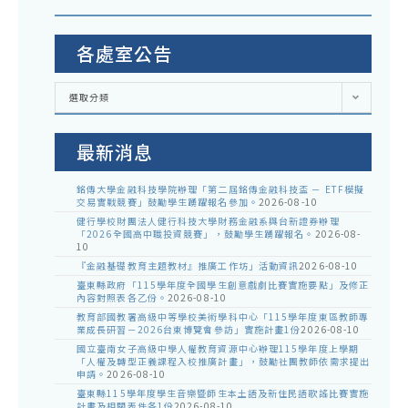
各處室公告
各
選取分類
處
室
公
告
最新消息
銘傳大學金融科技學院辦理「第二屆銘傳金融科技盃 － ETF模擬
交易實戰競賽」鼓勵學生踴躍報名參加。
2026-08-10
健行學校財團法人健行科技大學財務金融系與台新證券辦理
「2026全國高中職投資競賽」，鼓勵學生踴躍報名。
2026-08-
10
『金融基礎教育主題教材』推廣工作坊」活動資訊
2026-08-10
臺東縣政府「115學年度全國學生創意戲劇比賽實施要點」及修正
內容對照表各乙份。
2026-08-10
教育部國教署高級中等學校美術學科中心「115學年度東區教師專
業成長研習－2026台東博覽會參訪」實施計畫1份
2026-08-10
國立臺南女子高級中學人權教育資源中心辦理115學年度上學期
「人權及轉型正義課程入校推廣計畫」，鼓勵社團教師依需求提出
申請。
2026-08-10
臺東縣115學年度學生音樂暨師生本土語及新住民語歌謠比賽實施
計畫及相關表件各1份
2026-08-10