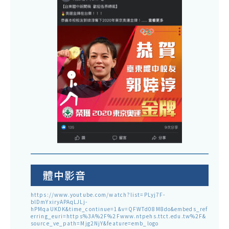
體中影音
https://www.youtube.com/watch?list=PLyj7F-
blDmYxiryAPAqLJLj-
hPMqaUKDK&time_continue=1&v=QFWTd08M8do&embeds_ref
erring_euri=https%3A%2F%2Fwww.ntpehs.ttct.edu.tw%2F&
source_ve_path=Mjg2NjY&feature=emb_logo