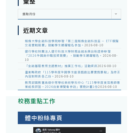
彙整
彙
選取月份
整
近期文章
銘傳大學金融科技學院辦理「第二屆銘傳金融科技盃 － ETF模擬
交易實戰競賽」鼓勵學生踴躍報名參加。
2026-08-10
健行學校財團法人健行科技大學財務金融系與台新證券辦理
「2026全國高中職投資競賽」，鼓勵學生踴躍報名。
2026-08-
10
『金融基礎教育主題教材』推廣工作坊」活動資訊
2026-08-10
臺東縣政府「115學年度全國學生創意戲劇比賽實施要點」及修正
內容對照表各乙份。
2026-08-10
教育部國教署高級中等學校美術學科中心「115學年度東區教師專
業成長研習－2026台東博覽會參訪」實施計畫1份
2026-08-10
校務重點工作
體中粉絲專頁