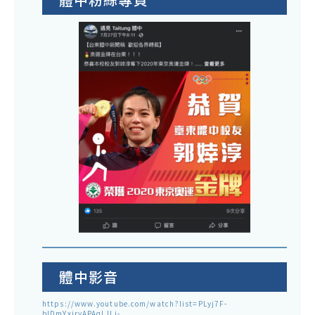
體中影音
https://www.youtube.com/watch?list=PLyj7F-
blDmYxiryAPAqLJLj-