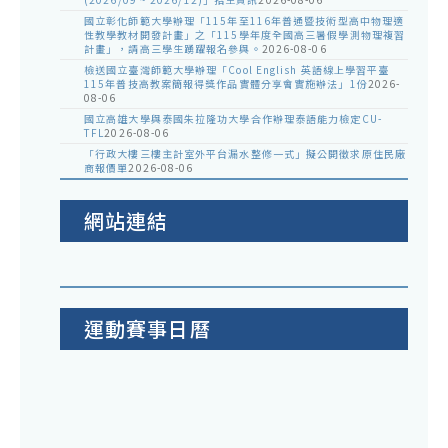
國立彰化師範大學辦理「115年至116年普通暨技術型高中物理適
性教學教材開發計畫」之「115學年度全國高三暑假學測物理複習
計畫」，請高三學生踴躍報名參與。
2026-08-06
檢送國立臺灣師範大學辦理「Cool English 英語線上學習平臺
115年普技高教案簡報得獎作品實體分享會實施辦法」1份
2026-
08-06
國立高雄大學與泰國朱拉隆功大學合作辦理泰語能力檢定CU-
TFL
2026-08-06
「行政大樓三樓主計室外平台漏水整修一式」擬公開徵求原住民廠
商報價單
2026-08-06
網站連結
運動賽事日曆