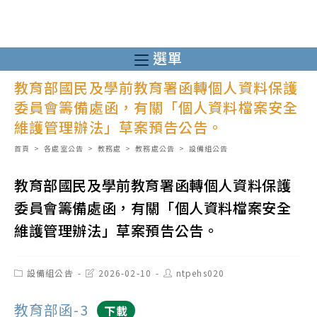
跳
轉
至
選單
主
教育部國民及學前教育署函轉個人資料保護
要
委員會籌備處函，有關「個人資料檔案安全
內
維護管理辦法」草案預告公告。
容
首頁
>
各處室公告
>
教務處
>
教務處公告
>
設備組公告
教育部國民及學前教育署函轉個人資料保護
委員會籌備處函，有關「個人資料檔案安全
維護管理辦法」草案預告公告。
Post
Post
Post
設備組公告
2026-02-10
ntpehs020
category:
last
author:
modified:
教育部函-3
下載