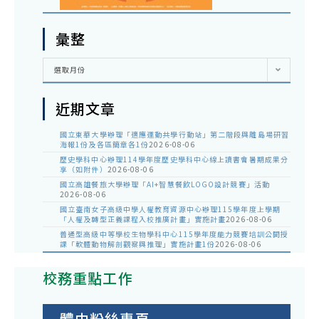
彙整
彙
選取月份
整
近期文章
國立東華大學辦理「適應運動共學行動站」第二階段與離島場研習
海報1份及各區簡章各1份
2026-08-06
歷史學科中心辦理114學年度歷史學科中心線上讀書會暑期成果分
享（如附件）
2026-08-06
國立高雄餐旅大學辦理「AI+智慧餐飲LOGO設計競賽」活動
2026-08-06
國立臺南女子高級中學人權教育資源中心辦理115學年度上學期
「人權及轉型正義課程入校推廣計畫」實施計畫
2026-08-06
普通型高級中等學校生物學科中心115學年度能力競賽培訓公開授
課「軟體動物解剖觀察與推理」實施計畫1份
2026-08-06
校務重點工作
體中粉絲專頁