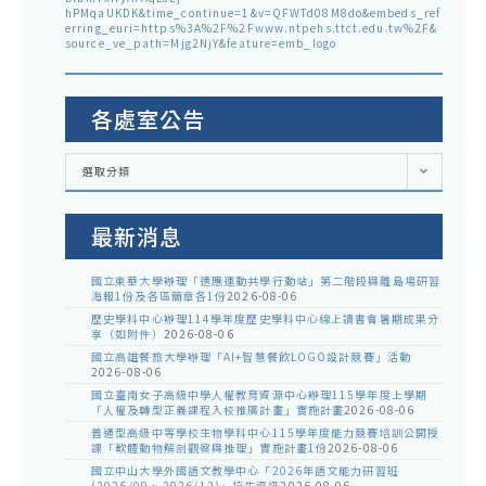
hPMqaUKDK&time_continue=1&v=QFWTd08M8do&embeds_ref
erring_euri=https%3A%2F%2Fwww.ntpehs.ttct.edu.tw%2F&
source_ve_path=Mjg2NjY&feature=emb_logo
各處室公告
各
選取分類
處
室
公
告
最新消息
國立東華大學辦理「適應運動共學行動站」第二階段與離島場研習
海報1份及各區簡章各1份
2026-08-06
歷史學科中心辦理114學年度歷史學科中心線上讀書會暑期成果分
享（如附件）
2026-08-06
國立高雄餐旅大學辦理「AI+智慧餐飲LOGO設計競賽」活動
2026-08-06
國立臺南女子高級中學人權教育資源中心辦理115學年度上學期
「人權及轉型正義課程入校推廣計畫」實施計畫
2026-08-06
普通型高級中等學校生物學科中心115學年度能力競賽培訓公開授
課「軟體動物解剖觀察與推理」實施計畫1份
2026-08-06
國立中山大學外國語文教學中心「2026年語文能力研習班
(2026/09 ~ 2026/12)」招生資訊
2026-08-06