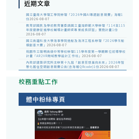
近期文章
國立臺南大學理工學院辦理「2026全國AI專題創意競賽」海報1
份
2026-08-07
教育部國民及學前教育署委請國立臺灣師範大學辦理「114至115
年度健康促進學校輔導計畫師資專業成長研習」實施計畫1份
2026-08-07
國立高雄科技大學海事學院造船及海洋工程系辦理「2026學生船
模創客大賽」
2026-08-07
桃園市立陽明高級中等學校辦理115學年度第一學期數位前導學校
計畫「AR2VR跨域教學設計工作坊」
2026-08-07
內政部建築研究所主辦第十九屆「創意狂想巢向未來」2026年智
慧化居住空間創意競賽公告(含海報QRcode)1份
2026-08-07
校務重點工作
體中粉絲專頁