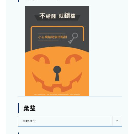
彙整
彙
選取月份
整