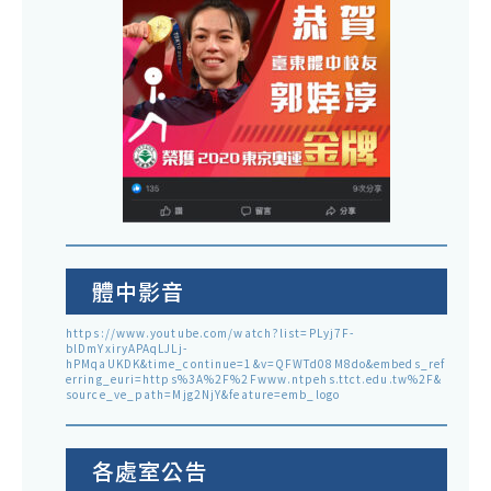
體中影音
https://www.youtube.com/watch?list=PLyj7F-
blDmYxiryAPAqLJLj-
hPMqaUKDK&time_continue=1&v=QFWTd08M8do&embeds_ref
erring_euri=https%3A%2F%2Fwww.ntpehs.ttct.edu.tw%2F&
source_ve_path=Mjg2NjY&feature=emb_logo
各處室公告