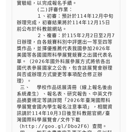
實驗組，以完成報名手續。

 　　  (二)評審作業：

 　　  １、初審：預計於114年12月中旬
辦理完成，初審結果將於114年12月15日
前公布於科教館網站。

 　　  ２、複審：於115年2月2日至2月7
日辦理，自各競賽科別中評選出一等至四等
獎作品，並擇優推薦代表我國參加2026年
美國等各國國際科學展覽競賽之出國代表名
單。（2026年國外科展參展方式將依各出
國代表參展國家之公告，包含該展覽會辦理
與否或辦理方式變更等事項配合修正辦
理）。

 三、  學校作品送展清冊（線上報名後由
系統產生）、報名表、研究報告、中英文作
品摘要規定等請詳閱「2026年臺灣國際科
學展覽會國內學生報名注意事項」，相關資
訊請於114年10月3日後至科教館官網/臺
灣國際科學展覽會/文件下載
（http://goo.gl/Dbo2F6）查閱。
