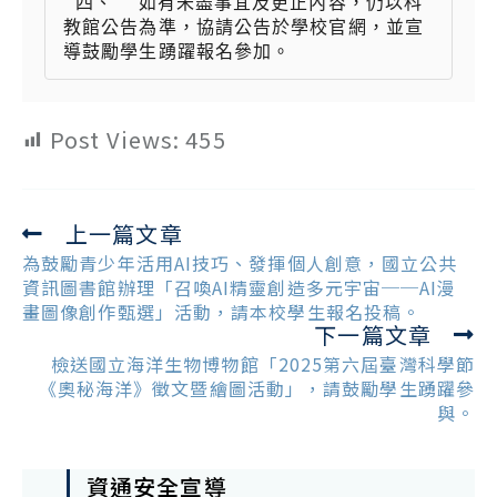
 四、  如有未盡事宜及更正內容，仍以科
教館公告為準，協請公告於學校官網，並宣
導鼓勵學生踴躍報名參加。
Post Views:
455
上一篇文章
Read
more
為鼓勵青少年活用AI技巧、發揮個人創意，國立公共
articles
資訊圖書館辦理「召喚AI精靈創造多元宇宙──AI漫
畫圖像創作甄選」活動，請本校學生報名投稿。
下一篇文章
檢送國立海洋生物博物館「2025第六屆臺灣科學節
《奧秘海洋》徵文暨繪圖活動」，請鼓勵學生踴躍參
與。
資通安全宣導