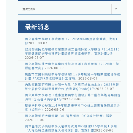
各
選取分類
處
室
公
告
最新消息
國立臺南大學理工學院辦理「2026全國AI專題創意競賽」海報1
份
2026-08-07
教育部國民及學前教育署委請國立臺灣師範大學辦理「114至115
年度健康促進學校輔導計畫師資專業成長研習」實施計畫1份
2026-08-07
國立高雄科技大學海事學院造船及海洋工程系辦理「2026學生船
模創客大賽」
2026-08-07
桃園市立陽明高級中等學校辦理115學年度第一學期數位前導學校
計畫「AR2VR跨域教學設計工作坊」
2026-08-07
內政部建築研究所主辦第十九屆「創意狂想巢向未來」2026年智
慧化居住空間創意競賽公告(含海報QRcode)1份
2026-08-07
國立東華大學辦理「適應運動共學行動站」第二階段與離島場研習
海報1份及各區簡章各1份
2026-08-06
歷史學科中心辦理114學年度歷史學科中心線上讀書會暑期成果分
享（如附件）
2026-08-06
國立高雄餐旅大學辦理「AI+智慧餐飲LOGO設計競賽」活動
2026-08-06
國立臺南女子高級中學人權教育資源中心辦理115學年度上學期
「人權及轉型正義課程入校推廣計畫」實施計畫
2026-08-06