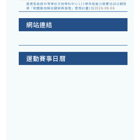
普通型高級中等學校生物學科中心115學年度能力競賽培訓公開授
課「軟體動物解剖觀察與推理」實施計畫1份
2026-08-06
網站連結
運動賽事日曆