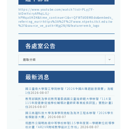
https://www.youtube.com/watch?list=PLyj7F-
blDmYxiryAPAqLJLj-
hPMqaUKDK&time_continue=1&v=QFWTd08M8do&embeds_
referring_euri=https%3A%2F%2Fwww.ntpehs.ttct.edu.tw
%2F&source_ve_path=Mjg2NjY&feature=emb_logo
各處室公告
各
選取分類
處
室
公
告
最新消息
國立臺南大學理工學院辦理「2026全國AI專題創意競賽」海報
1份
2026-08-07
教育部國民及學前教育署委請國立臺灣師範大學辦理「114至
115年度健康促進學校輔導計畫師資專業成長研習」實施計畫1
份
2026-08-07
國立高雄科技大學海事學院造船及海洋工程系辦理「2026學生
船模創客大賽」
2026-08-07
桃園市立陽明高級中等學校辦理115學年度第一學期數位前導學
校計畫「AR2VR跨域教學設計工作坊」
2026-08-07