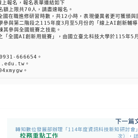
s6)，名額上限共70人，請盡速報名。

參與第二階段之115年度3月至5月份的「線上AI創新輔
其參與全國競賽之技能。

4xmygw。
下一篇
轉知數位發展部辦理「114年度資訊科技新知研討會
校務重點工作
次），