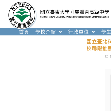
跳
轉
至
主
要
首頁
學校介紹
行政單位
學
內
國立臺北科
容
校踴躍推
Pos
cat