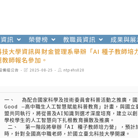
生資訊
榮譽榜
教職員資訊
成果與展
技大學資訊與財金管理系舉辦「AI 種子教師培力
薦教師報名參加。
t
Post
Post
設備組公告
2025-08-25
ntpehs020
egory:
last
author:
modified:
一、  為配合國家科學及技術委員會科普活動之推廣，國立
Good —高中職生人工智慧賦能科普教育」計畫，與國
盟共同執行，將從普及AI知識到選才深度培育，建立以創
學校學生的人工智慧向下扎根教育擴散及推廣。

 二、  第一階段將舉辦「AI 種子教師培力營」，預計於本(114)年11月15日與11月16日，上午9時30分至下午5
時，針對全國高中職老師，於國立臺北科技大學開課。
