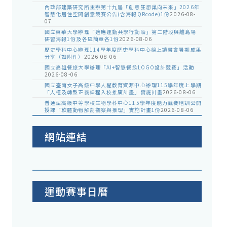
內政部建築研究所主辦第十九屆「創意狂想巢向未來」2026年
智慧化居住空間創意競賽公告(含海報QRcode)1份
2026-08-
07
國立東華大學辦理「適應運動共學行動站」第二階段與離島場
研習海報1份及各區簡章各1份
2026-08-06
歷史學科中心辦理114學年度歷史學科中心線上讀書會暑期成果
分享（如附件）
2026-08-06
國立高雄餐旅大學辦理「AI+智慧餐飲LOGO設計競賽」活動
2026-08-06
國立臺南女子高級中學人權教育資源中心辦理115學年度上學期
「人權及轉型正義課程入校推廣計畫」實施計畫
2026-08-06
普通型高級中等學校生物學科中心115學年度能力競賽培訓公開
授課「軟體動物解剖觀察與推理」實施計畫1份
2026-08-06
網站連結
運動賽事日曆