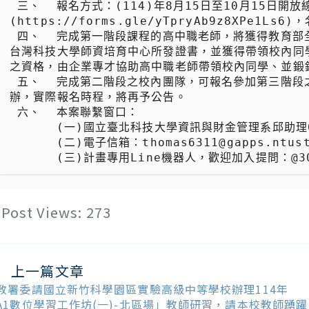
 三、  報名方式：(114)年8月15日至10月15日開放線上報名，報名表單連結如下
(https://forms.gle/yTpryAb9z8XPe1L
 四、  完成第一階段課程的高中職老師，將獲得教育部全國在職進修研習時數，共12小時，表現優異者更可獲頒與國立
台灣科技大學師資培育中心所發證書，並獲得帶領校內同學
之資格，由企業專才協助高中職老師帶領校內同學、並鍛鍊
 五、  完成第二階段之校內團隊，可報名參加第三階段之「全國AI創新用競賽」，由國立臺北科技大學於115年5月舉
辦，實際報名時程，將再予公告。

 六、  本案聯繫窗口：

 　　  (一)國立臺北科技大學資訊與財金管理系邱助理0931-666654。

 　　  (二)電子信箱：thomas6311@gapps.ntust.edu.tw。

 　　  (三)計畫專用Line機器人，歡迎加入提問：@30
Post Views:
273
上一篇文章
ead
ore
教署委請國立新竹科學園區實驗高級中等學校辦理114年
ticles
A1數位學習工作坊(一)-北區場」教師研習，請本校教師踴躍