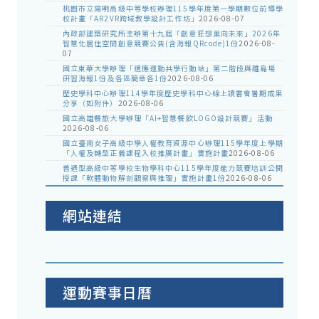
桃園市立陽明高級中等學校辦理115學年度第一學期數位前導學
校計畫「AR2VR跨域教學設計工作坊」
2026-08-07
內政部建築研究所主辦第十九屆「創意狂想巢向未來」2026年
智慧化居住空間創意競賽公告(含海報QRcode)1份
2026-08-
07
國立東華大學辦理「適應運動共學行動站」第二階段與離島場
研習海報1份及各區簡章各1份
2026-08-06
歷史學科中心辦理114學年度歷史學科中心線上讀書會暑期成果
分享（如附件）
2026-08-06
國立高雄餐旅大學辦理「AI+智慧餐飲LOGO設計競賽」活動
2026-08-06
國立臺南女子高級中學人權教育資源中心辦理115學年度上學期
「人權及轉型正義課程入校推廣計畫」實施計畫
2026-08-06
普通型高級中等學校生物學科中心115學年度能力競賽培訓公開
授課「軟體動物解剖觀察與推理」實施計畫1份
2026-08-06
網站連結
運動賽事日曆