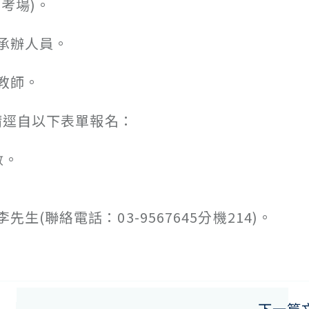
考場)。
承辦人員。
教師。
請逕自以下表單報名：
數。
聯絡電話：03-9567645分機214)。
下一篇