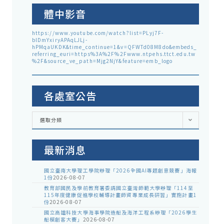
體中影音
https://www.youtube.com/watch?list=PLyj7F-
blDmYxiryAPAqLJLj-
hPMqaUKDK&time_continue=1&v=QFWTd08M8do&embeds_
referring_euri=https%3A%2F%2Fwww.ntpehs.ttct.edu.tw
%2F&source_ve_path=Mjg2NjY&feature=emb_logo
各處室公告
各
選取分類
處
室
公
告
最新消息
國立臺南大學理工學院辦理「2026全國AI專題創意競賽」海報
1份
2026-08-07
教育部國民及學前教育署委請國立臺灣師範大學辦理「114至
115年度健康促進學校輔導計畫師資專業成長研習」實施計畫1
份
2026-08-07
國立高雄科技大學海事學院造船及海洋工程系辦理「2026學生
船模創客大賽」
2026-08-07