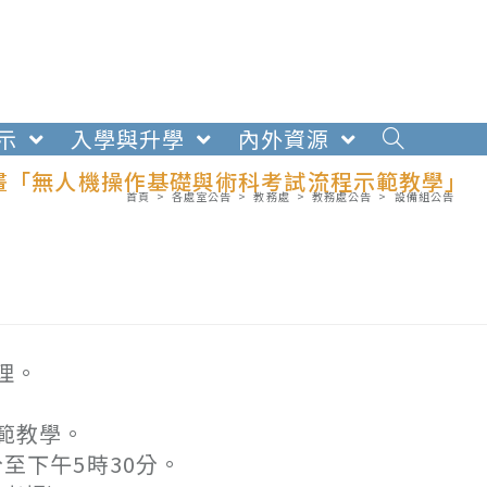
示
入學與升學
內外資源
計畫「無人機操作基礎與術科考試流程示範教學」
首頁
>
各處室公告
>
教務處
>
教務處公告
>
設備組公告
理。
範教學。
分至下午5時30分。