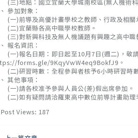
三)地點：國立宜蘭大學城南校區(無人機術科
、 參加對象：
一)前導及高優計畫學校之教師、行政及相關
二)宜蘭縣各高中職學校教師。
三)對新興科技及無人機議題有興趣之高中職
、 報名資訊：
一)報名日期：即日起至10月7日(週二)，敬
ttps://forms.gle/9KqyVwW4eq9BokfJ9。
二)研習時數：全程參與者核予6小時研習時
、 其他事項：
一)請各校准予參與人員公(差)假出席參加。
二)如有疑問請洽羅東高中數位前導計畫助理李先生(
Post Views:
187
上一篇文章