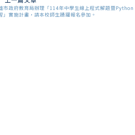
ead
ore
雄市政府教育局辦理「114年中學生線上程式解題暨Python
ticles
習」實施計畫，請本校師生踴躍報名參加。