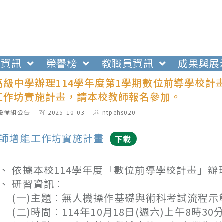
生資訊
榮譽榜
教職員資訊
成果與展
高級中學辦理114學年度第1學期數位前導學校
工作坊實施計畫，請本校教師報名參加。
t
Post
Post
設備組公告
2025-10-03
ntpehs020
egory:
last
author:
modified:
師增能工作坊實施計畫
下載
、 依據本校114學年度「數位前導學校計畫」辦
、 研習資訊：
一)主題：無人機操作基礎與術科考試流程示
二)時間：114年10月18日(週六)上午8時30