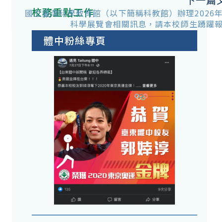
校務重點工作
國立臺灣科學教育館（以下簡稱科教館）辦理2026
科學展覽會相關訊息，請本校師生踴躍
體中粉絲專頁