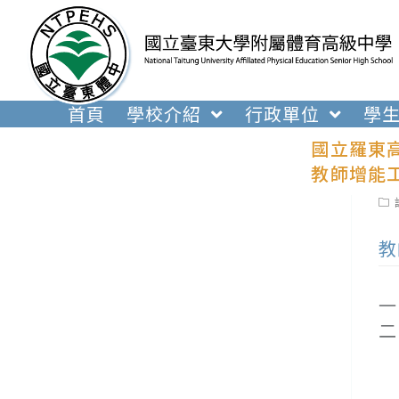
跳
轉
至
主
要
首頁
學校介紹
行政單位
學
內
國立羅東
容
教師增能
Pos
cat
教
一
二
(
(