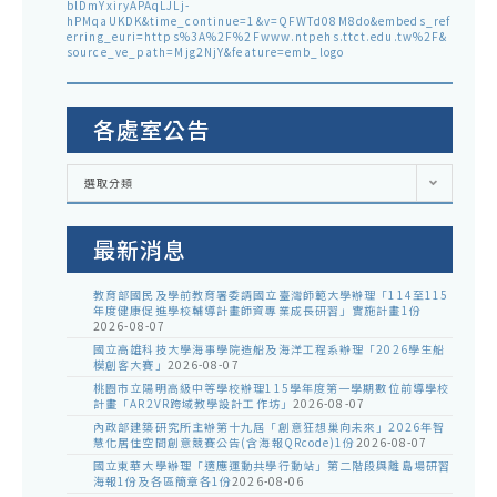
blDmYxiryAPAqLJLj-
hPMqaUKDK&time_continue=1&v=QFWTd08M8do&embeds_ref
erring_euri=https%3A%2F%2Fwww.ntpehs.ttct.edu.tw%2F&
source_ve_path=Mjg2NjY&feature=emb_logo
各處室公告
各
選取分類
處
室
公
告
最新消息
教育部國民及學前教育署委請國立臺灣師範大學辦理「114至115
年度健康促進學校輔導計畫師資專業成長研習」實施計畫1份
2026-08-07
國立高雄科技大學海事學院造船及海洋工程系辦理「2026學生船
模創客大賽」
2026-08-07
桃園市立陽明高級中等學校辦理115學年度第一學期數位前導學校
計畫「AR2VR跨域教學設計工作坊」
2026-08-07
內政部建築研究所主辦第十九屆「創意狂想巢向未來」2026年智
慧化居住空間創意競賽公告(含海報QRcode)1份
2026-08-07
國立東華大學辦理「適應運動共學行動站」第二階段與離島場研習
海報1份及各區簡章各1份
2026-08-06