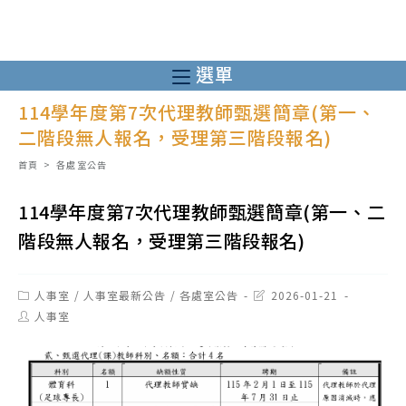
跳
轉
至
選單
主
114學年度第7次代理教師甄選簡章(第一、
要
二階段無人報名，受理第三階段報名)
內
容
首頁
>
各處室公告
114學年度第7次代理教師甄選簡章(第一、二
階段無人報名，受理第三階段報名)
Post
Post
人事室
/
人事室最新公告
/
各處室公告
2026-01-21
category:
last
Post
人事室
modified:
author: