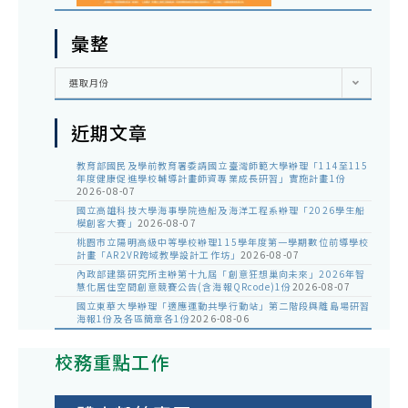
彙整
彙
選取月份
整
近期文章
教育部國民及學前教育署委請國立臺灣師範大學辦理「114至115
年度健康促進學校輔導計畫師資專業成長研習」實施計畫1份
2026-08-07
國立高雄科技大學海事學院造船及海洋工程系辦理「2026學生船
模創客大賽」
2026-08-07
桃園市立陽明高級中等學校辦理115學年度第一學期數位前導學校
計畫「AR2VR跨域教學設計工作坊」
2026-08-07
內政部建築研究所主辦第十九屆「創意狂想巢向未來」2026年智
慧化居住空間創意競賽公告(含海報QRcode)1份
2026-08-07
國立東華大學辦理「適應運動共學行動站」第二階段與離島場研習
海報1份及各區簡章各1份
2026-08-06
校務重點工作