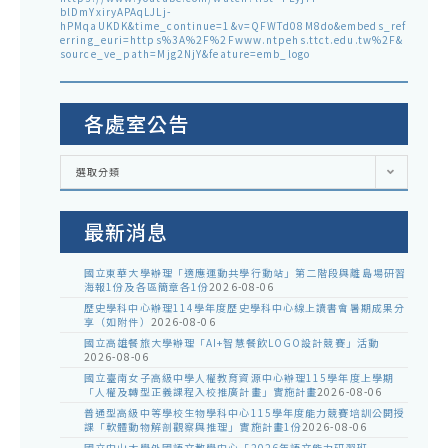
blDmYxiryAPAqLJLj-
hPMqaUKDK&time_continue=1&v=QFWTd08M8do&embeds_ref
erring_euri=https%3A%2F%2Fwww.ntpehs.ttct.edu.tw%2F&
source_ve_path=Mjg2NjY&feature=emb_logo
各處室公告
各
選取分類
處
室
公
告
最新消息
國立東華大學辦理「適應運動共學行動站」第二階段與離島場研習
海報1份及各區簡章各1份
2026-08-06
歷史學科中心辦理114學年度歷史學科中心線上讀書會暑期成果分
享（如附件）
2026-08-06
國立高雄餐旅大學辦理「AI+智慧餐飲LOGO設計競賽」活動
2026-08-06
國立臺南女子高級中學人權教育資源中心辦理115學年度上學期
「人權及轉型正義課程入校推廣計畫」實施計畫
2026-08-06
普通型高級中等學校生物學科中心115學年度能力競賽培訓公開授
課「軟體動物解剖觀察與推理」實施計畫1份
2026-08-06
國立中山大學外國語文教學中心「2026年語文能力研習班