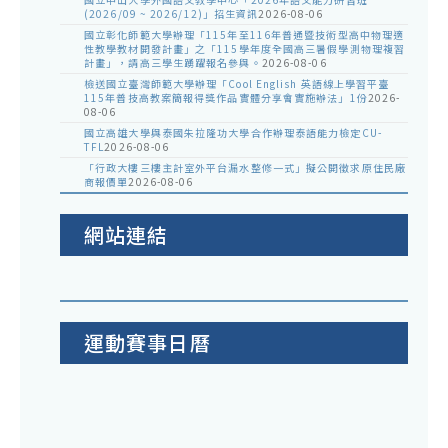
(2026/09 ~ 2026/12)」招生資訊
2026-08-06
國立彰化師範大學辦理「115年至116年普通暨技術型高中物理適
性教學教材開發計畫」之「115學年度全國高三暑假學測物理複習
計畫」，請高三學生踴躍報名參與。
2026-08-06
檢送國立臺灣師範大學辦理「Cool English 英語線上學習平臺
115年普技高教案簡報得獎作品實體分享會實施辦法」1份
2026-
08-06
國立高雄大學與泰國朱拉隆功大學合作辦理泰語能力檢定CU-
TFL
2026-08-06
「行政大樓三樓主計室外平台漏水整修一式」擬公開徵求原住民廠
商報價單
2026-08-06
網站連結
運動賽事日曆