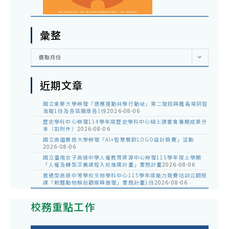
彙整
彙
選取月份
整
近期文章
國立東華大學辦理「適應運動共學行動站」第二階段與離島場研習
海報1份及各區簡章各1份
2026-08-06
歷史學科中心辦理114學年度歷史學科中心線上讀書會暑期成果分
享（如附件）
2026-08-06
國立高雄餐旅大學辦理「AI+智慧餐飲LOGO設計競賽」活動
2026-08-06
國立臺南女子高級中學人權教育資源中心辦理115學年度上學期
「人權及轉型正義課程入校推廣計畫」實施計畫
2026-08-06
普通型高級中等學校生物學科中心115學年度能力競賽培訓公開授
課「軟體動物解剖觀察與推理」實施計畫1份
2026-08-06
校務重點工作