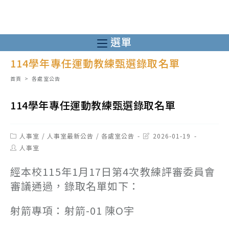
跳
轉
至
選單
主
114學年專任運動教練甄選錄取名單
要
內
首頁
>
各處室公告
容
114學年專任運動教練甄選錄取名單
Post
Post
人事室
/
人事室最新公告
/
各處室公告
2026-01-19
category:
last
Post
人事室
modified:
author:
經本校115年1月17日第4次教練評審委員會
審議通過，錄取名單如下：
射箭專項：射箭-01 陳O宇