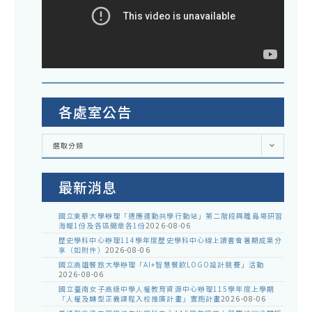
各處室公告
各
選取分類
處
室
公
告
最新消息
國立東華大學辦理「適應運動共學行動站」第二階段與離島場研習
海報1份及各區簡章各1份
2026-08-06
歷史學科中心辦理114學年度歷史學科中心線上讀書會暑期成果分
享（如附件）
2026-08-06
國立高雄餐旅大學辦理「AI+智慧餐飲LOGO設計競賽」活動
2026-08-06
國立臺南女子高級中學人權教育資源中心辦理115學年度上學期
「人權及轉型正義課程入校推廣計畫」實施計畫
2026-08-06