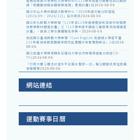
普通型高級中等學校生物學科中心115學年度能力競賽培訓公開授
課「軟體動物解剖觀察與推理」實施計畫1份
2026-08-06
國立中山大學外國語文教學中心「2026年語文能力研習班
(2026/09 ~ 2026/12)」招生資訊
2026-08-06
國立彰化師範大學辦理「115年至116年普通暨技術型高中物理適
性教學教材開發計畫」之「115學年度全國高三暑假學測物理複習
計畫」，請高三學生踴躍報名參與。
2026-08-06
檢送國立臺灣師範大學辦理「Cool English 英語線上學習平臺
115年普技高教案簡報得獎作品實體分享會實施辦法」1份
2026-
08-06
國立高雄大學與泰國朱拉隆功大學合作辦理泰語能力檢定CU-
TFL
2026-08-06
「行政大樓三樓主計室外平台漏水整修一式」擬公開徵求原住民廠
商報價單
2026-08-06
網站連結
運動賽事日曆