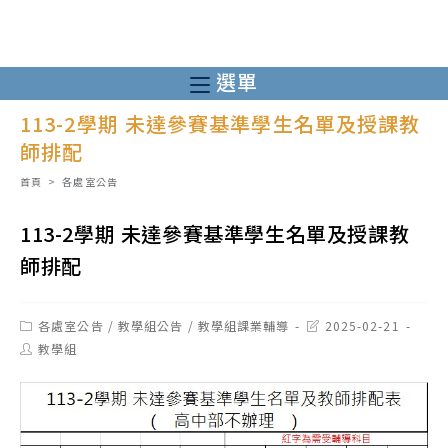
跳
轉
至
選單
主
113-2學期 未達參賽基準學生名單及授課教
要
師排配
內
容
首頁
>
各處室公告
113-2學期 未達參賽基準學生名單及授課教
師排配
Post
Post
各處室公告
/
教學組公告
/
教學組課業輔導
2025-02-21
category:
last
Post
教學組
modified:
author: