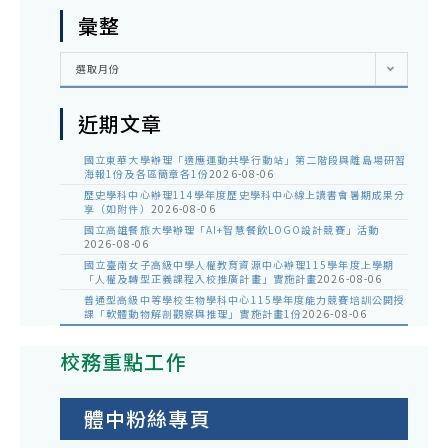
彙整
彙
選取月份
整
近期文章
國立東華大學辦理「適應運動共學行動站」第二階段與離島場研習
海報1份及各區簡章各1份
2026-08-06
歷史學科中心辦理114學年度歷史學科中心線上讀書會暑期成果分
享（如附件）
2026-08-06
國立高雄餐旅大學辦理「AI+智慧餐飲LOGO設計競賽」活動
2026-08-06
國立臺南女子高級中學人權教育資源中心辦理115學年度上學期
「人權及轉型正義課程入校推廣計畫」實施計畫
2026-08-06
普通型高級中等學校生物學科中心115學年度能力競賽培訓公開授
課「軟體動物解剖觀察與推理」實施計畫1份
2026-08-06
校務重點工作
體中粉絲專頁