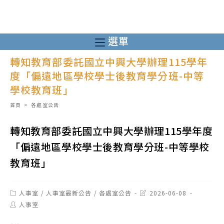
跳
轉
至
選單
主
轉知教育部委託國立中興大學辦理115學年
要
度「偏遠地區學校學士後教育學分班-中等
內
學校教育班」
容
首頁
>
各處室公告
轉知教育部委託國立中興大學辦理115學年度
「偏遠地區學校學士後教育學分班-中等學校
教育班」
Post
Post
人事室
/
人事室最新公告
/
各處室公告
2026-06-08
category:
last
Post
人事室
modified:
author: