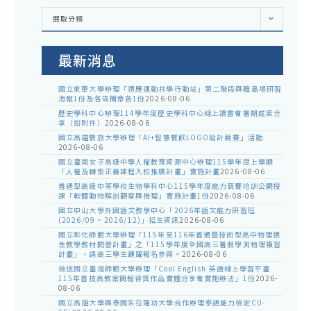
各
選取分類
處
室
公
告
最新消息
國立東華大學辦理「適應運動共學行動站」第二階段與離島場研習
海報1份及各區簡章各1份
2026-08-06
歷史學科中心辦理114學年度歷史學科中心線上讀書會暑期成果分
享（如附件）
2026-08-06
國立高雄餐旅大學辦理「AI+智慧餐飲LOGO設計競賽」活動
2026-08-06
國立臺南女子高級中學人權教育資源中心辦理115學年度上學期
「人權及轉型正義課程入校推廣計畫」實施計畫
2026-08-06
普通型高級中等學校生物學科中心115學年度能力競賽培訓公開授
課「軟體動物解剖觀察與推理」實施計畫1份
2026-08-06
國立中山大學外國語文教學中心「2026年語文能力研習班
(2026/09 ~ 2026/12)」招生資訊
2026-08-06
國立彰化師範大學辦理「115年至116年普通暨技術型高中物理適
性教學教材開發計畫」之「115學年度全國高三暑假學測物理複習
計畫」，請高三學生踴躍報名參與。
2026-08-06
檢送國立臺灣師範大學辦理「Cool English 英語線上學習平臺
115年普技高教案簡報得獎作品實體分享會實施辦法」1份
2026-
08-06
國立高雄大學與泰國朱拉隆功大學合作辦理泰語能力檢定CU-