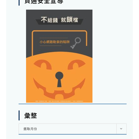
資通安全宣導
彙整
彙
選取月份
整