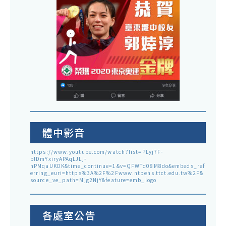
體中影音
https://www.youtube.com/watch?list=PLyj7F-
blDmYxiryAPAqLJLj-
hPMqaUKDK&time_continue=1&v=QFWTd08M8do&embeds_ref
erring_euri=https%3A%2F%2Fwww.ntpehs.ttct.edu.tw%2F&
source_ve_path=Mjg2NjY&feature=emb_logo
各處室公告