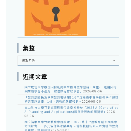
彙整
彙
選取月份
整
近期文章
國立成功大學辦理因材網高中生物自主學習線上講座-「運用因材
網生物學習不迷路！數位課程有效學習」
2026-08-06
「教育部國民及學前教育署辦理116年度高級中等學校教學卓越獎
初選實施計畫」1份，請教師踴躍報名。
2026-08-06
崑山科技大學互動媒體與數位娛樂系舉辦「2026 AI(Generative
AI Planning and Applications)國際證照教師研習營」
2026-
08-06
國立清華大學竹師教育學院辦理「2026第十七屆教育創新國際學
術研討會——多元協作與永續共好～從科技創新到人本實踐的教育
新視野」徵稿資訊
2026-08-06