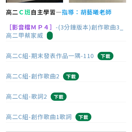
高二
Ｃ班
自主學習—
指導：胡藝曦老師
［影音檔ＭＰ４］
-(3分鐘版本)創作歌曲3_
高二甲蔡家威
高二C組-期末發表作品一隅-110
下載
高二C組-創作歌曲2
下載
高二C組-歌詞2
下載
高二C組-創作歌曲1歌詞
下載