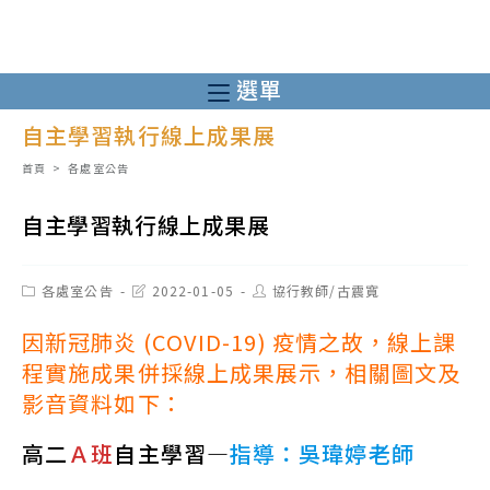
跳
轉
至
選單
主
自主學習執行線上成果展
要
內
首頁
>
各處室公告
容
自主學習執行線上成果展
Post
Post
Post
各處室公告
2022-01-05
協行教師/古震寬
category:
last
author:
modified:
因新冠肺炎 (COVID-19) 疫情之故，線上課
程實施成果併採線上成果展示，相關圖文及
影音資料如下：
高二
Ａ班
自主學習—
指導：吳瑋婷老師