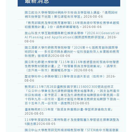
最新消息
國立成功大學辦理因材網高中生物自主學習線上講座-「運用因材
網生物學習不迷路！數位課程有效學習」
2026-08-06
「教育部國民及學前教育署辦理116年度高級中等學校教學卓越獎
初選實施計畫」1份，請教師踴躍報名。
2026-08-06
崑山科技大學互動媒體與數位娛樂系舉辦「2026 AI(Generative
AI Planning and Applications)國際證照教師研習營」
2026-
08-06
國立清華大學竹師教育學院辦理「2026第十七屆教育創新國際學
術研討會——多元協作與永續共好～從科技創新到人本實踐的教育
新視野」徵稿資訊
2026-08-06
國立彰化師範大學辦理「115年至116年普通暨技術型高中物理適
性教學教材開發計畫」之「物理暑假自主學習啟航站」，請學生
（含升高一新生）踴躍報名參加。
2026-08-06
歷史學科中心參與辦理115學年度台語片影史（如附件）
2026-
08-06
教育部115年7月28日臺教授國字第1156002300號函送修正
「公立中小學兼任及代課教師鐘點費支給基準表」，因主旨所載生
效日有誤繕，爰予更正；兼任及代課教師支給數額自中華民國一百
十四年九月一日生效，藝術才能班外聘兼任教師支給數額下限自一
百十五年八月一日生效，請查照
2026-08-05
臺東縣政府115年度「脫貧支持服務計畫-學習資源補助方案」
2026-08-05
116學年度起四技二專特殊選才及技優甄審入學管道志願數調整為
6個志願
2026-08-05
國立中山大學教育研究所楊淑晴教授辦理「STEM高中生職涯發展