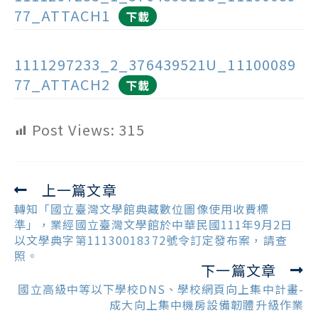
77_ATTACH1
下載
1111297233_2_376439521U_11100089
77_ATTACH2
下載
Post Views:
315
上一篇文章
Read
more
轉知「國立臺灣文學館典藏數位圖像使用收費標
articles
準」，業經國立臺灣文學館於中華民國111年9月2日
以文學典字第11130018372號令訂定發布案，請查
照。
下一篇文章
國立高級中等以下學校DNS、學校網頁向上集中計畫-
成大向上集中機房設備韌體升級作業