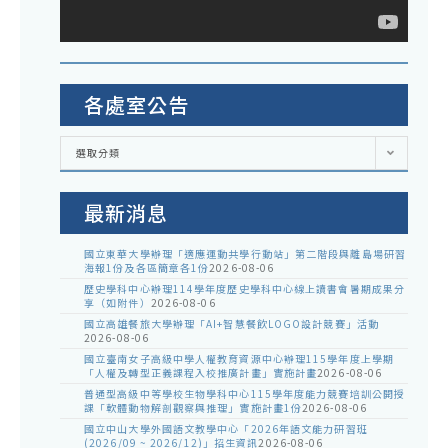
各處室公告
各
選取分類
處
室
公
告
最新消息
國立東華大學辦理「適應運動共學行動站」第二階段與離島場研習
海報1份及各區簡章各1份
2026-08-06
歷史學科中心辦理114學年度歷史學科中心線上讀書會暑期成果分
享（如附件）
2026-08-06
國立高雄餐旅大學辦理「AI+智慧餐飲LOGO設計競賽」活動
2026-08-06
國立臺南女子高級中學人權教育資源中心辦理115學年度上學期
「人權及轉型正義課程入校推廣計畫」實施計畫
2026-08-06
普通型高級中等學校生物學科中心115學年度能力競賽培訓公開授
課「軟體動物解剖觀察與推理」實施計畫1份
2026-08-06
國立中山大學外國語文教學中心「2026年語文能力研習班
(2026/09 ~ 2026/12)」招生資訊
2026-08-06