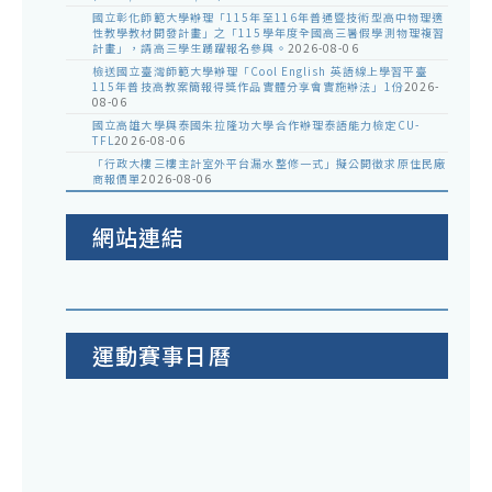
國立彰化師範大學辦理「115年至116年普通暨技術型高中物理適
性教學教材開發計畫」之「115學年度全國高三暑假學測物理複習
計畫」，請高三學生踴躍報名參與。
2026-08-06
檢送國立臺灣師範大學辦理「Cool English 英語線上學習平臺
115年普技高教案簡報得獎作品實體分享會實施辦法」1份
2026-
08-06
國立高雄大學與泰國朱拉隆功大學合作辦理泰語能力檢定CU-
TFL
2026-08-06
「行政大樓三樓主計室外平台漏水整修一式」擬公開徵求原住民廠
商報價單
2026-08-06
網站連結
運動賽事日曆