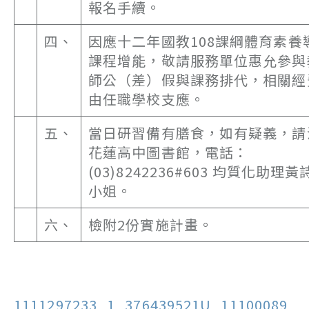
報名手續。
四、
因應十二年國教108課綱體育素養
課程增能，敬請服務單位惠允參與
師公（差）假與課務排代，相關經
由任職學校支應。
五、
當日研習備有膳食，如有疑義，請
花蓮高中圖書館，電話：
(03)8242236#603 均質化助理黃
小姐。
六、
檢附2份實施計畫。
1111297233_1_376439521U_11100089