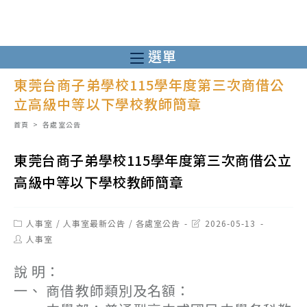
跳
轉
至
選單
主
東莞台商子弟學校115學年度第三次商借公
要
立高級中等以下學校教師簡章
內
容
首頁
>
各處室公告
東莞台商子弟學校115學年度第三次商借公立
高級中等以下學校教師簡章
Post
Post
人事室
/
人事室最新公告
/
各處室公告
2026-05-13
category:
last
Post
人事室
modified:
author:
說 明：
一、 商借教師類別及名額：