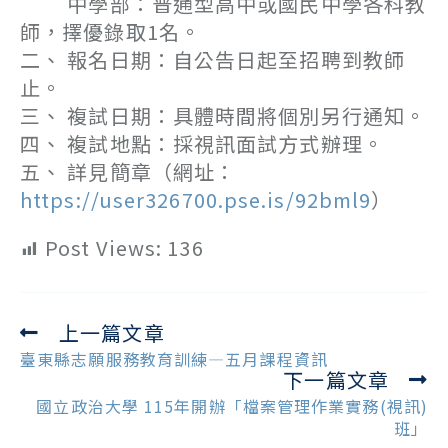
中學部：普通型高中或國民中學各科教
師，擇優錄取1名。
二、 報名日期：自公告日起至招聘到教師
止。
三、 複試日期：具體時間將個別另行通知。
四、 複試地點：採視訊面試方式辦理。
五、 詳見簡章（網址：
https://user326700.pse.is/92bml9
）
Post Views:
136
上一篇文章
Read
more
臺東縣志願服務教育訓練—五月課程資訊
下一篇文章
articles
國立政治大學 115年開辦「檔案管理作業實務(視訊)
班」