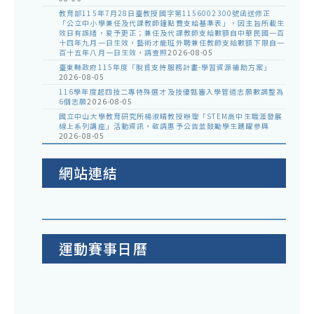
教育部115年7月28日臺教授國字第1156002300號函送修正
「公立中小學兼任及代課教師鐘點費支給基準表」，因主旨所載生
效日有誤繕，爰予更正；兼任及代課教師支給數額自中華民國一百
十四年九月一日生效，藝術才能班外聘兼任教師支給數額下限自一
百十五年八月一日生效，請查照
2026-08-05
臺東縣政府115年度「脫貧支持服務計畫-學習資源補助方案」
2026-08-05
116學年度起四技二專特殊選才及技優甄審入學管道志願數調整為
6個志願
2026-08-05
國立中山大學教育研究所楊淑晴教授辦理「STEM高中生職涯發展
線上系列講座」活動資訊，敬請惠予公告並鼓勵學生踴躍參與
2026-08-05
網站連結
運動賽事日曆