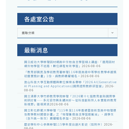
各處室公告
各
選取分類
處
室
公
告
最新消息
國立成功大學辦理因材網高中生物自主學習線上講座-「運用因材
網生物學習不迷路！數位課程有效學習」
2026-08-06
「教育部國民及學前教育署辦理116年度高級中等學校教學卓越獎
初選實施計畫」1份，請教師踴躍報名。
2026-08-06
崑山科技大學互動媒體與數位娛樂系舉辦「2026 AI(Generative
AI Planning and Applications)國際證照教師研習營」
2026-
08-06
國立清華大學竹師教育學院辦理「2026第十七屆教育創新國際學
術研討會——多元協作與永續共好～從科技創新到人本實踐的教育
新視野」徵稿資訊
2026-08-06
國立彰化師範大學辦理「115年至116年普通暨技術型高中物理適
性教學教材開發計畫」之「物理暑假自主學習啟航站」，請學生
（含升高一新生）踴躍報名參加。
2026-08-06
歷史學科中心參與辦理115學年度台語片影史（如附件）
2026-
08-06