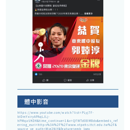
體中影音
https://www.youtube.com/watch?list=PLyj7F-
blDmYxiryAPAqLJLj-
hPMqaUKDK&time_continue=1&v=QFWTd08M8do&embeds_ref
erring_euri=https%3A%2F%2Fwww.ntpehs.ttct.edu.tw%2F&
source_ve_path=Mjg2NjY&feature=emb_logo