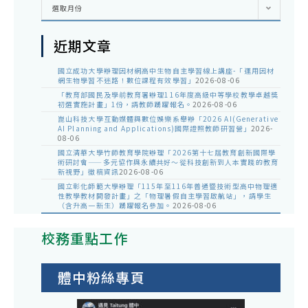
彙
選取月份
整
近期文章
國立成功大學辦理因材網高中生物自主學習線上講座-「運用因材
網生物學習不迷路！數位課程有效學習」
2026-08-06
「教育部國民及學前教育署辦理116年度高級中等學校教學卓越獎
初選實施計畫」1份，請教師踴躍報名。
2026-08-06
崑山科技大學互動媒體與數位娛樂系舉辦「2026 AI(Generative
AI Planning and Applications)國際證照教師研習營」
2026-
08-06
國立清華大學竹師教育學院辦理「2026第十七屆教育創新國際學
術研討會——多元協作與永續共好～從科技創新到人本實踐的教育
新視野」徵稿資訊
2026-08-06
國立彰化師範大學辦理「115年至116年普通暨技術型高中物理適
性教學教材開發計畫」之「物理暑假自主學習啟航站」，請學生
（含升高一新生）踴躍報名參加。
2026-08-06
校務重點工作
體中粉絲專頁