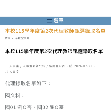
跳
轉
至
選單
主
本校115學年度第2次代理教師甄選錄取名單
要
內
首頁
>
各處室公告
容
本校115學年度第2次代理教師甄選錄取名單
Post
Post
人事室
/
人事室最新公告
/
各處室公告
2026-07-23
category:
last
Post
人事室
modified:
author:
代理錄取名單如下：
國文科：
國01 劉O杏、國02 謝O豪