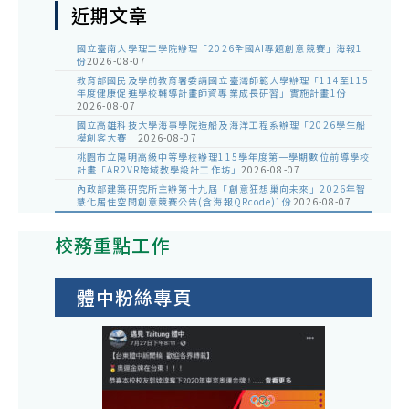
近期文章
國立臺南大學理工學院辦理「2026全國AI專題創意競賽」海報1
份
2026-08-07
教育部國民及學前教育署委請國立臺灣師範大學辦理「114至115
年度健康促進學校輔導計畫師資專業成長研習」實施計畫1份
2026-08-07
國立高雄科技大學海事學院造船及海洋工程系辦理「2026學生船
模創客大賽」
2026-08-07
桃園市立陽明高級中等學校辦理115學年度第一學期數位前導學校
計畫「AR2VR跨域教學設計工作坊」
2026-08-07
內政部建築研究所主辦第十九屆「創意狂想巢向未來」2026年智
慧化居住空間創意競賽公告(含海報QRcode)1份
2026-08-07
校務重點工作
體中粉絲專頁