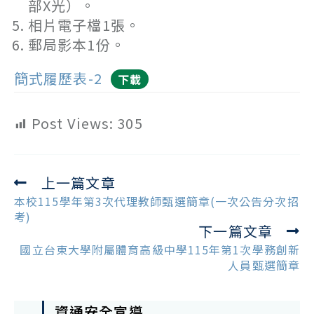
部X光）。
相片電子檔1張。
郵局影本1份。
簡式履歷表-2
下載
Post Views:
305
上一篇文章
Read
more
本校115學年第3次代理教師甄選簡章(一次公告分次招
articles
考)
下一篇文章
國立台東大學附屬體育高級中學115年第1次學務創新
人員甄選簡章
資通安全宣導