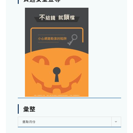
彙整
彙
選取月份
整