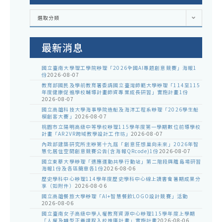
各
選取分類
處
室
公
告
最新消息
國立臺南大學理工學院辦理「2026全國AI專題創意競賽」海報1
份
2026-08-07
教育部國民及學前教育署委請國立臺灣師範大學辦理「114至115
年度健康促進學校輔導計畫師資專業成長研習」實施計畫1份
2026-08-07
國立高雄科技大學海事學院造船及海洋工程系辦理「2026學生船
模創客大賽」
2026-08-07
桃園市立陽明高級中等學校辦理115學年度第一學期數位前導學校
計畫「AR2VR跨域教學設計工作坊」
2026-08-07
內政部建築研究所主辦第十九屆「創意狂想巢向未來」2026年智
慧化居住空間創意競賽公告(含海報QRcode)1份
2026-08-07
國立東華大學辦理「適應運動共學行動站」第二階段與離島場研習
海報1份及各區簡章各1份
2026-08-06
歷史學科中心辦理114學年度歷史學科中心線上讀書會暑期成果分
享（如附件）
2026-08-06
國立高雄餐旅大學辦理「AI+智慧餐飲LOGO設計競賽」活動
2026-08-06
國立臺南女子高級中學人權教育資源中心辦理115學年度上學期
「人權及轉型正義課程入校推廣計畫」實施計畫
2026-08-06