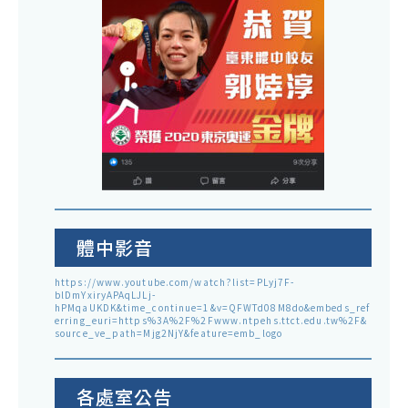
體中影音
https://www.youtube.com/watch?list=PLyj7F-
blDmYxiryAPAqLJLj-
hPMqaUKDK&time_continue=1&v=QFWTd08M8do&embeds_ref
erring_euri=https%3A%2F%2Fwww.ntpehs.ttct.edu.tw%2F&
source_ve_path=Mjg2NjY&feature=emb_logo
各處室公告