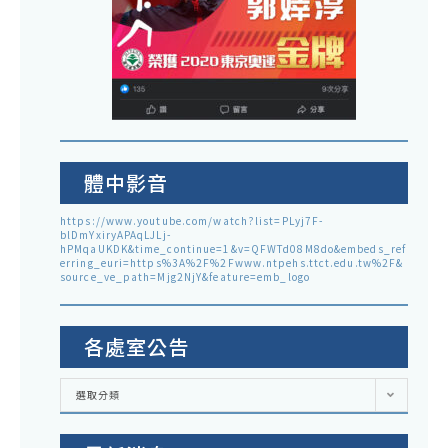
體中影音
https://www.youtube.com/watch?list=PLyj7F-
blDmYxiryAPAqLJLj-
hPMqaUKDK&time_continue=1&v=QFWTd08M8do&embeds_ref
erring_euri=https%3A%2F%2Fwww.ntpehs.ttct.edu.tw%2F&
source_ve_path=Mjg2NjY&feature=emb_logo
各處室公告
各
選取分類
處
室
公
告