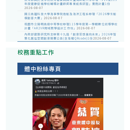
年度健康促進學校輔導計畫師資專業成長研習」實施計畫1份
2026-08-07
國立高雄科技大學海事學院造船及海洋工程系辦理「2026學生船
模創客大賽」
2026-08-07
桃園市立陽明高級中等學校辦理115學年度第一學期數位前導學校
計畫「AR2VR跨域教學設計工作坊」
2026-08-07
內政部建築研究所主辦第十九屆「創意狂想巢向未來」2026年智
慧化居住空間創意競賽公告(含海報QRcode)1份
2026-08-07
校務重點工作
體中粉絲專頁