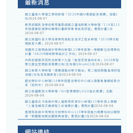
最新消息
國立臺南大學理工學院辦理「2026全國AI專題創意競賽」海報1
份
2026-08-07
教育部國民及學前教育署委請國立臺灣師範大學辦理「114至115
年度健康促進學校輔導計畫師資專業成長研習」實施計畫1份
2026-08-07
國立高雄科技大學海事學院造船及海洋工程系辦理「2026學生船
模創客大賽」
2026-08-07
桃園市立陽明高級中等學校辦理115學年度第一學期數位前導學校
計畫「AR2VR跨域教學設計工作坊」
2026-08-07
內政部建築研究所主辦第十九屆「創意狂想巢向未來」2026年智
慧化居住空間創意競賽公告(含海報QRcode)1份
2026-08-07
國立東華大學辦理「適應運動共學行動站」第二階段與離島場研習
海報1份及各區簡章各1份
2026-08-06
歷史學科中心辦理114學年度歷史學科中心線上讀書會暑期成果分
享（如附件）
2026-08-06
國立高雄餐旅大學辦理「AI+智慧餐飲LOGO設計競賽」活動
2026-08-06
國立臺南女子高級中學人權教育資源中心辦理115學年度上學期
「人權及轉型正義課程入校推廣計畫」實施計畫
2026-08-06
普通型高級中等學校生物學科中心115學年度能力競賽培訓公開授
課「軟體動物解剖觀察與推理」實施計畫1份
2026-08-06
網站連結