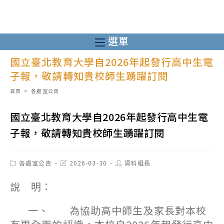
跳
轉
至
選單
主
國立臺北教育大學自2026年起發行高中生電
要
子報，敬請轉知貴校師生踴躍訂閱
內
容
首頁
>
各處室公告
國立臺北教育大學自2026年起發行高中生電
子報，敬請轉知貴校師生踴躍訂閱
Post
Post
Post
各處室公告
2026-03-30
資料組長
category:
last
author:
modified:
說 明：
一、 為協助高中師生及家長對本校