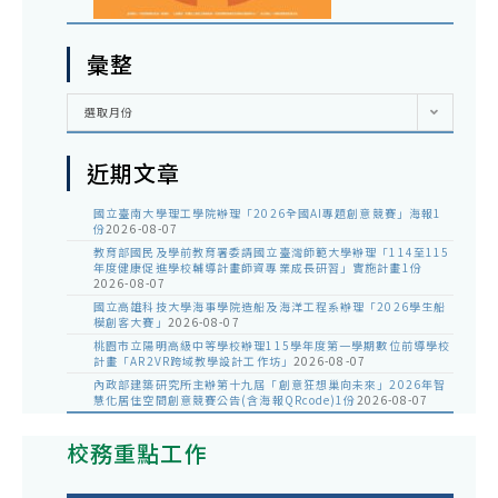
彙整
彙
選取月份
整
近期文章
國立臺南大學理工學院辦理「2026全國AI專題創意競賽」海報1
份
2026-08-07
教育部國民及學前教育署委請國立臺灣師範大學辦理「114至115
年度健康促進學校輔導計畫師資專業成長研習」實施計畫1份
2026-08-07
國立高雄科技大學海事學院造船及海洋工程系辦理「2026學生船
模創客大賽」
2026-08-07
桃園市立陽明高級中等學校辦理115學年度第一學期數位前導學校
計畫「AR2VR跨域教學設計工作坊」
2026-08-07
內政部建築研究所主辦第十九屆「創意狂想巢向未來」2026年智
慧化居住空間創意競賽公告(含海報QRcode)1份
2026-08-07
校務重點工作