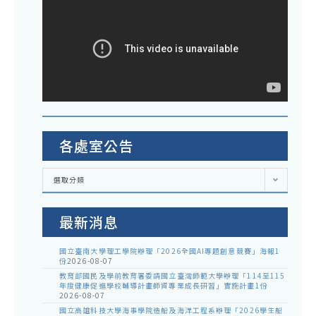
各處室公告
各
選取分類
處
室
公
告
最新消息
國立臺南大學理工學院辦理「2026全國AI專題創意競賽」海報1
份
2026-08-07
教育部國民及學前教育署委請國立臺灣師範大學辦理「114至115
年度健康促進學校輔導計畫師資專業成長研習」實施計畫1份
2026-08-07
國立高雄科技大學海事學院造船及海洋工程系辦理「2026學生船