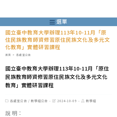
跳
轉
至
選單
主
國立臺中教育大學辦理113年10-11月「原
要
住民族教育師資修習原住民族文化及多元文
內
化教育」實體研習課程
容
首頁
>
各處室公告
國立臺中教育大學辦理113年10-11月「原住
民族教育師資修習原住民族文化及多元文化
教育」實體研習課程
Post
Post
Post
各處室公告
/
教學組公告
2024-10-09
教學組
category:
last
author:
modified:
說 明：