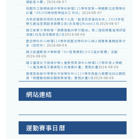
模創客大賽」
2026-08-07
桃園市立陽明高級中等學校辦理115學年度第一學期數位前導學校
計畫「AR2VR跨域教學設計工作坊」
2026-08-07
內政部建築研究所主辦第十九屆「創意狂想巢向未來」2026年智
慧化居住空間創意競賽公告(含海報QRcode)1份
2026-08-07
國立東華大學辦理「適應運動共學行動站」第二階段與離島場研習
海報1份及各區簡章各1份
2026-08-06
歷史學科中心辦理114學年度歷史學科中心線上讀書會暑期成果分
享（如附件）
2026-08-06
國立高雄餐旅大學辦理「AI+智慧餐飲LOGO設計競賽」活動
2026-08-06
國立臺南女子高級中學人權教育資源中心辦理115學年度上學期
「人權及轉型正義課程入校推廣計畫」實施計畫
2026-08-06
普通型高級中等學校生物學科中心115學年度能力競賽培訓公開授
課「軟體動物解剖觀察與推理」實施計畫1份
2026-08-06
網站連結
運動賽事日曆