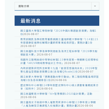
各
選取分類
處
室
公
告
最新消息
國立臺南大學理工學院辦理「2026全國AI專題創意競賽」海報1
份
2026-08-07
教育部國民及學前教育署委請國立臺灣師範大學辦理「114至115
年度健康促進學校輔導計畫師資專業成長研習」實施計畫1份
2026-08-07
國立高雄科技大學海事學院造船及海洋工程系辦理「2026學生船
模創客大賽」
2026-08-07
桃園市立陽明高級中等學校辦理115學年度第一學期數位前導學校
計畫「AR2VR跨域教學設計工作坊」
2026-08-07
內政部建築研究所主辦第十九屆「創意狂想巢向未來」2026年智
慧化居住空間創意競賽公告(含海報QRcode)1份
2026-08-07
國立東華大學辦理「適應運動共學行動站」第二階段與離島場研習
海報1份及各區簡章各1份
2026-08-06
歷史學科中心辦理114學年度歷史學科中心線上讀書會暑期成果分
享（如附件）
2026-08-06
國立高雄餐旅大學辦理「AI+智慧餐飲LOGO設計競賽」活動
2026-08-06
國立臺南女子高級中學人權教育資源中心辦理115學年度上學期
「人權及轉型正義課程入校推廣計畫」實施計畫
2026-08-06