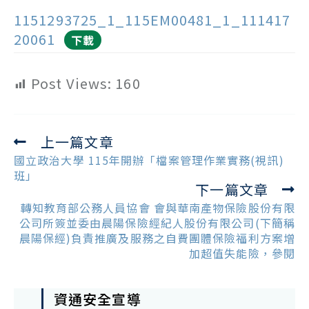
1151293725_1_115EM00481_1_111417
20061
下載
Post Views:
160
上一篇文章
Read
more
國立政治大學 115年開辦「檔案管理作業實務(視訊)
articles
班」
下一篇文章
轉知教育部公務人員協會 會與華南產物保險股份有限
公司所簽並委由晨陽保險經紀人股份有限公司(下簡稱
晨陽保經)負責推廣及服務之自費團體保險福利方案增
加超值失能險，參閱
資通安全宣導