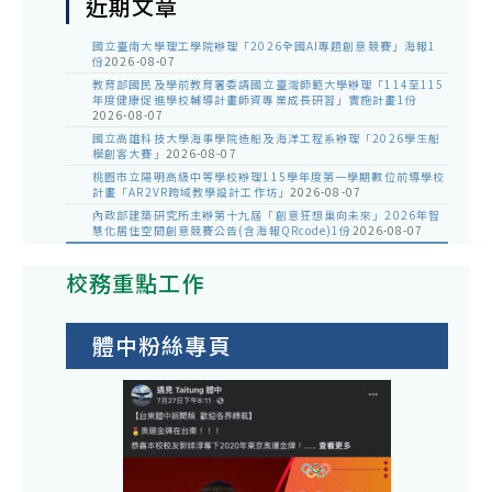
近期文章
國立臺南大學理工學院辦理「2026全國AI專題創意競賽」海報1
份
2026-08-07
教育部國民及學前教育署委請國立臺灣師範大學辦理「114至115
年度健康促進學校輔導計畫師資專業成長研習」實施計畫1份
2026-08-07
國立高雄科技大學海事學院造船及海洋工程系辦理「2026學生船
模創客大賽」
2026-08-07
桃園市立陽明高級中等學校辦理115學年度第一學期數位前導學校
計畫「AR2VR跨域教學設計工作坊」
2026-08-07
內政部建築研究所主辦第十九屆「創意狂想巢向未來」2026年智
慧化居住空間創意競賽公告(含海報QRcode)1份
2026-08-07
校務重點工作
體中粉絲專頁