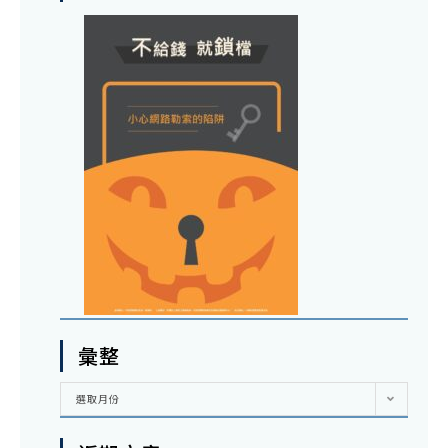
彙整
彙
選取月份
整