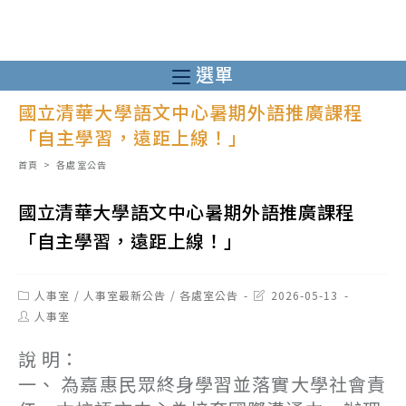
跳
轉
至
選單
主
國立清華大學語文中心暑期外語推廣課程
要
「自主學習，遠距上線！」
內
容
首頁
>
各處室公告
國立清華大學語文中心暑期外語推廣課程
「自主學習，遠距上線！」
Post
Post
人事室
/
人事室最新公告
/
各處室公告
2026-05-13
category:
last
Post
人事室
modified:
author:
說 明：
一、 為嘉惠民眾終身學習並落實大學社會責