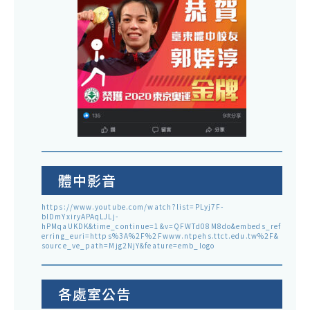
體中影音
https://www.youtube.com/watch?list=PLyj7F-
blDmYxiryAPAqLJLj-
hPMqaUKDK&time_continue=1&v=QFWTd08M8do&embeds_ref
erring_euri=https%3A%2F%2Fwww.ntpehs.ttct.edu.tw%2F&
source_ve_path=Mjg2NjY&feature=emb_logo
各處室公告