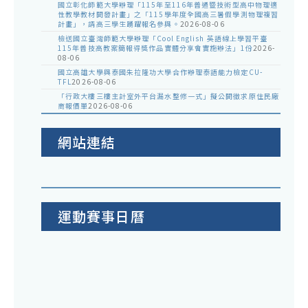
國立彰化師範大學辦理「115年至116年普通暨技術型高中物理適
性教學教材開發計畫」之「115學年度全國高三暑假學測物理複習
計畫」，請高三學生踴躍報名參與。
2026-08-06
檢送國立臺灣師範大學辦理「Cool English 英語線上學習平臺
115年普技高教案簡報得獎作品實體分享會實施辦法」1份
2026-
08-06
國立高雄大學與泰國朱拉隆功大學合作辦理泰語能力檢定CU-
TFL
2026-08-06
「行政大樓三樓主計室外平台漏水整修一式」擬公開徵求原住民廠
商報價單
2026-08-06
網站連結
運動賽事日曆