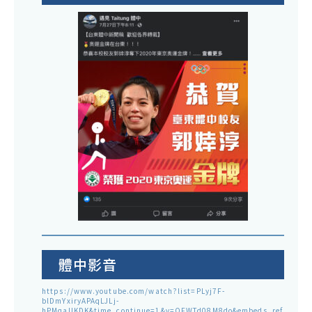
體中影音
https://www.youtube.com/watch?list=PLyj7F-
blDmYxiryAPAqLJLj-
hPMqaUKDK&time_continue=1&v=QFWTd08M8do&embeds_ref