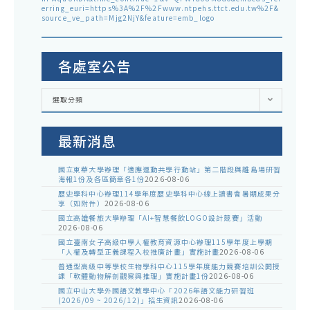
erring_euri=https%3A%2F%2Fwww.ntpehs.ttct.edu.tw%2F&
source_ve_path=Mjg2NjY&feature=emb_logo
各處室公告
各
選取分類
處
室
公
告
最新消息
國立東華大學辦理「適應運動共學行動站」第二階段與離島場研習
海報1份及各區簡章各1份
2026-08-06
歷史學科中心辦理114學年度歷史學科中心線上讀書會暑期成果分
享（如附件）
2026-08-06
國立高雄餐旅大學辦理「AI+智慧餐飲LOGO設計競賽」活動
2026-08-06
國立臺南女子高級中學人權教育資源中心辦理115學年度上學期
「人權及轉型正義課程入校推廣計畫」實施計畫
2026-08-06
普通型高級中等學校生物學科中心115學年度能力競賽培訓公開授
課「軟體動物解剖觀察與推理」實施計畫1份
2026-08-06
國立中山大學外國語文教學中心「2026年語文能力研習班
(2026/09 ~ 2026/12)」招生資訊
2026-08-06