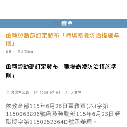
跳
轉
至
選單
主
函轉勞動部訂定發布「職場霸凌防治措施準
要
則」
內
容
首頁
>
各處室公告
函轉勞動部訂定發布「職場霸凌防治措施準
則」
Post
Post
Post
各處室公告
2026-07-09
人事室
category:
last
author:
modified:
依教育部115年6月26日臺教資(六)字第
1150063896號函及勞動部115年6月23日勞
職授字第1150252364D號函辦理。