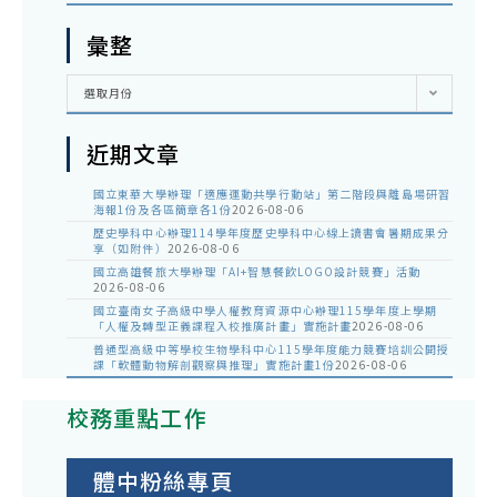
彙整
彙
選取月份
整
近期文章
國立東華大學辦理「適應運動共學行動站」第二階段與離島場研習
海報1份及各區簡章各1份
2026-08-06
歷史學科中心辦理114學年度歷史學科中心線上讀書會暑期成果分
享（如附件）
2026-08-06
國立高雄餐旅大學辦理「AI+智慧餐飲LOGO設計競賽」活動
2026-08-06
國立臺南女子高級中學人權教育資源中心辦理115學年度上學期
「人權及轉型正義課程入校推廣計畫」實施計畫
2026-08-06
普通型高級中等學校生物學科中心115學年度能力競賽培訓公開授
課「軟體動物解剖觀察與推理」實施計畫1份
2026-08-06
校務重點工作
體中粉絲專頁