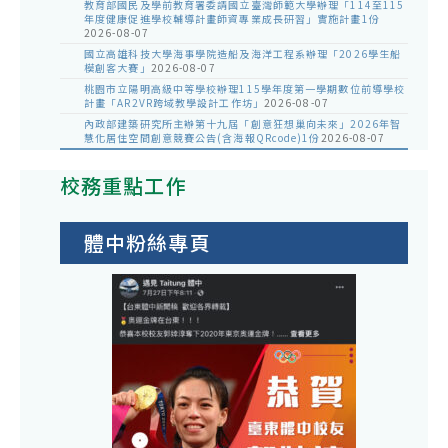
教育部國民及學前教育署委請國立臺灣師範大學辦理「114至115
年度健康促進學校輔導計畫師資專業成長研習」實施計畫1份
2026-08-07
國立高雄科技大學海事學院造船及海洋工程系辦理「2026學生船
模創客大賽」
2026-08-07
桃園市立陽明高級中等學校辦理115學年度第一學期數位前導學校
計畫「AR2VR跨域教學設計工作坊」
2026-08-07
內政部建築研究所主辦第十九屆「創意狂想巢向未來」2026年智
慧化居住空間創意競賽公告(含海報QRcode)1份
2026-08-07
校務重點工作
體中粉絲專頁