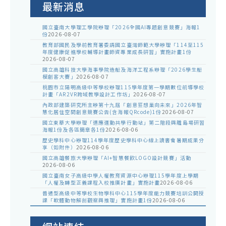
最新消息
國立臺南大學理工學院辦理「2026全國AI專題創意競賽」海報1
份
2026-08-07
教育部國民及學前教育署委請國立臺灣師範大學辦理「114至115
年度健康促進學校輔導計畫師資專業成長研習」實施計畫1份
2026-08-07
國立高雄科技大學海事學院造船及海洋工程系辦理「2026學生船
模創客大賽」
2026-08-07
桃園市立陽明高級中等學校辦理115學年度第一學期數位前導學校
計畫「AR2VR跨域教學設計工作坊」
2026-08-07
內政部建築研究所主辦第十九屆「創意狂想巢向未來」2026年智
慧化居住空間創意競賽公告(含海報QRcode)1份
2026-08-07
國立東華大學辦理「適應運動共學行動站」第二階段與離島場研習
海報1份及各區簡章各1份
2026-08-06
歷史學科中心辦理114學年度歷史學科中心線上讀書會暑期成果分
享（如附件）
2026-08-06
國立高雄餐旅大學辦理「AI+智慧餐飲LOGO設計競賽」活動
2026-08-06
國立臺南女子高級中學人權教育資源中心辦理115學年度上學期
「人權及轉型正義課程入校推廣計畫」實施計畫
2026-08-06
普通型高級中等學校生物學科中心115學年度能力競賽培訓公開授
課「軟體動物解剖觀察與推理」實施計畫1份
2026-08-06