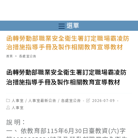
跳
轉
至
選單
主
函轉勞動部職業安全衛生署訂定職場霸凌防
要
治措施指導手冊及製作相關教育宣導教材
內
容
首頁
>
各處室公告
函轉勞動部職業安全衛生署訂定職場霸凌防
治措施指導手冊及製作相關教育宣導教材
Post
Post
人事室
/
人事室最新公告
/
各處室公告
2026-07-09
category:
last
Post
人事室
modified:
author:
說 明：
一、 依教育部115年6月30日臺教資(六)字