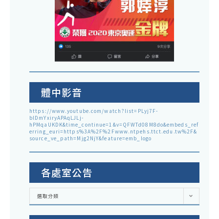
體中影音
https://www.youtube.com/watch?list=PLyj7F-
blDmYxiryAPAqLJLj-
hPMqaUKDK&time_continue=1&v=QFWTd08M8do&embeds_ref
erring_euri=https%3A%2F%2Fwww.ntpehs.ttct.edu.tw%2F&
source_ve_path=Mjg2NjY&feature=emb_logo
各處室公告
各
選取分類
處
室
公
告