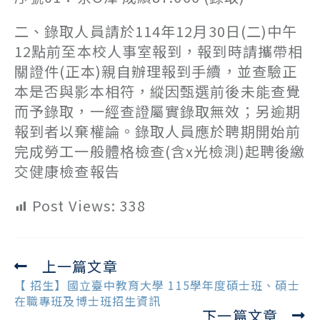
二、錄取人員請於114年12月30日(二)中午
12點前至本校人事室報到，報到時請攜帶相
關證件(正本)親自辦理報到手續，並查驗正
本是否與影本相符，縱因甄選前後未能查覺
而予錄取，一經查證屬實錄取無效；另逾期
報到者以棄權論。錄取人員應於聘期開始前
完成勞工一般體格檢查(含x光檢測)起聘後繳
交健康檢查報告
Post Views:
338
上一篇文章
Read
more
【 招生】國立臺中教育大學 115學年度碩士班、碩士
articles
在職專班及博士班招生資訊
下一篇文章