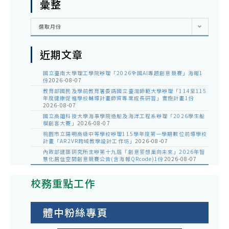
彙整
彙
選取月份
整
近期文章
國立臺南大學理工學院辦理「2026全國AI專題創意競賽」海報1
份
2026-08-07
教育部國民及學前教育署委請國立臺灣師範大學辦理「114至115
年度健康促進學校輔導計畫師資專業成長研習」實施計畫1份
2026-08-07
國立高雄科技大學海事學院造船及海洋工程系辦理「2026學生船
模創客大賽」
2026-08-07
桃園市立陽明高級中等學校辦理115學年度第一學期數位前導學校
計畫「AR2VR跨域教學設計工作坊」
2026-08-07
內政部建築研究所主辦第十九屆「創意狂想巢向未來」2026年智
慧化居住空間創意競賽公告(含海報QRcode)1份
2026-08-07
校務重點工作
體中粉絲專頁