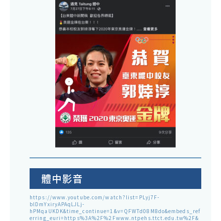
體中影音
https://www.youtube.com/watch?list=PLyj7F-
blDmYxiryAPAqLJLj-
hPMqaUKDK&time_continue=1&v=QFWTd08M8do&embeds_ref
erring_euri=https%3A%2F%2Fwww.ntpehs.ttct.edu.tw%2F&