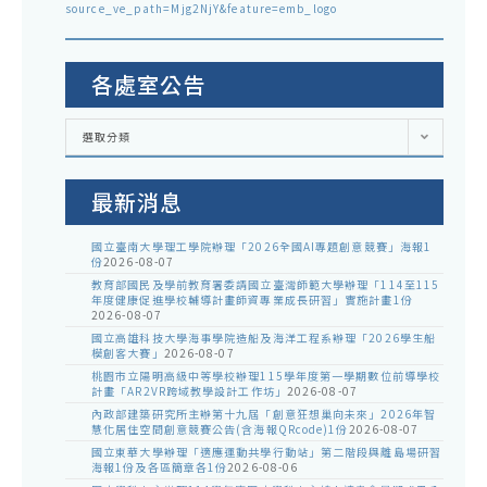
source_ve_path=Mjg2NjY&feature=emb_logo
各處室公告
各
選取分類
處
室
公
告
最新消息
國立臺南大學理工學院辦理「2026全國AI專題創意競賽」海報1
份
2026-08-07
教育部國民及學前教育署委請國立臺灣師範大學辦理「114至115
年度健康促進學校輔導計畫師資專業成長研習」實施計畫1份
2026-08-07
國立高雄科技大學海事學院造船及海洋工程系辦理「2026學生船
模創客大賽」
2026-08-07
桃園市立陽明高級中等學校辦理115學年度第一學期數位前導學校
計畫「AR2VR跨域教學設計工作坊」
2026-08-07
內政部建築研究所主辦第十九屆「創意狂想巢向未來」2026年智
慧化居住空間創意競賽公告(含海報QRcode)1份
2026-08-07
國立東華大學辦理「適應運動共學行動站」第二階段與離島場研習
海報1份及各區簡章各1份
2026-08-06