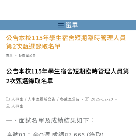
跳
轉
至
選單
主
公告本校115年學生宿舍短期臨時管理人員
要
第2次甄選錄取名單
內
容
首頁
>
各處室公告
公告本校115年學生宿舍短期臨時管理人員第
2次甄選錄取名單
Post
Post
人事室
/
人事室最新公告
/
各處室公告
2025-12-29
category:
last
Post
人事室
modified:
author:
一、面試名單及成績結果如下：
序號01：余O澤 成績87.666 (錄取)