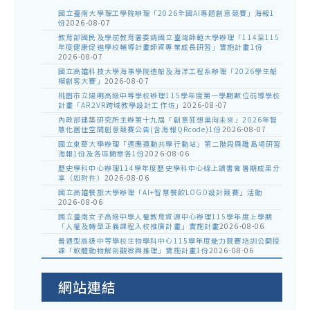
國立臺南大學理工學院辦理「2026全國AI專題創意競賽」海報1
份
2026-08-07
教育部國民及學前教育署委請國立臺灣師範大學辦理「114至115
年度健康促進學校輔導計畫師資專業成長研習」實施計畫1份
2026-08-07
國立高雄科技大學海事學院造船及海洋工程系辦理「2026學生船
模創客大賽」
2026-08-07
桃園市立陽明高級中等學校辦理115學年度第一學期數位前導學校
計畫「AR2VR跨域教學設計工作坊」
2026-08-07
內政部建築研究所主辦第十九屆「創意狂想巢向未來」2026年智
慧化居住空間創意競賽公告(含海報QRcode)1份
2026-08-07
國立東華大學辦理「適應運動共學行動站」第二階段與離島場研習
海報1份及各區簡章各1份
2026-08-06
歷史學科中心辦理114學年度歷史學科中心線上讀書會暑期成果分
享（如附件）
2026-08-06
國立高雄餐旅大學辦理「AI+智慧餐飲LOGO設計競賽」活動
2026-08-06
國立臺南女子高級中學人權教育資源中心辦理115學年度上學期
「人權及轉型正義課程入校推廣計畫」實施計畫
2026-08-06
普通型高級中等學校生物學科中心115學年度能力競賽培訓公開授
課「軟體動物解剖觀察與推理」實施計畫1份
2026-08-06
網站連結