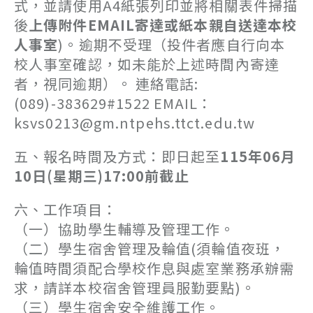
式，並請使用A4紙張列印並將相關表件掃描
後
上傳附件EMAIL寄達或紙本親自送達本校
人事室
)。逾期不受理（投件者應自行向本
校人事室確認，如未能於上述時間內寄達
者，視同逾期）。 連絡電話:
(089)-383629#1522 EMAIL：
ksvs0213@gm.ntpehs.ttct.edu.tw
五、報名時間及方式：即日起至
115年06月
10日(星期三)17:00前截止
六、工作項目：
（一）協助學生輔導及管理工作。
（二）學生宿舍管理及輪值(須輪值夜班，
輪值時間須配合學校作息與處室業務承辦需
求，請詳本校宿舍管理員服勤要點)。
（三）學生宿舍安全維護工作。