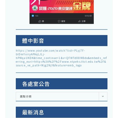
體中影音
https://www.youtube.com/watch?list=PLyj7F-
blDmYxiryAPAqLJLj-
hPMqaUKDK&time_continue=1&v=QFWTd08M8do&embeds_ref
erring_euri=https%3A%2F%2Fwww.ntpehs.ttct.edu.tw%2F&
source_ve_path=Mjg2NjY&feature=emb_logo
各處室公告
各
選取分類
處
室
公
告
最新消息