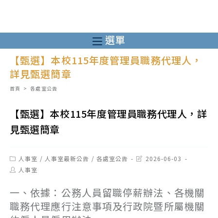
跳
轉
至
選單
主
【甄選】本校115年度管理員職務代理人，
要
詳見甄選簡章
內
容
首頁
>
各處室公告
【甄選】本校115年度管理員職務代理人，詳
見甄選簡章
Post
Post
人事室
/
人事室最新公告
/
各處室公告
2026-06-03
category:
last
Post
人事室
modified:
author:
一、依據：公務人員留職停薪辦法、各機關
職務代理應行注意事項及行政院暨所屬機關