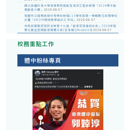
國立高雄科技大學海事學院造船及海洋工程系辦理「2026學生船
模創客大賽」
2026-08-07
桃園市立陽明高級中等學校辦理115學年度第一學期數位前導學校
計畫「AR2VR跨域教學設計工作坊」
2026-08-07
內政部建築研究所主辦第十九屆「創意狂想巢向未來」2026年智
慧化居住空間創意競賽公告(含海報QRcode)1份
2026-08-07
校務重點工作
體中粉絲專頁