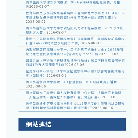
國立臺南大學理工學院辦理「2026全國AI專題創意競賽」海報1
份
2026-08-07
教育部國民及學前教育署委請國立臺灣師範大學辦理「114至115
年度健康促進學校輔導計畫師資專業成長研習」實施計畫1份
2026-08-07
國立高雄科技大學海事學院造船及海洋工程系辦理「2026學生船
模創客大賽」
2026-08-07
桃園市立陽明高級中等學校辦理115學年度第一學期數位前導學校
計畫「AR2VR跨域教學設計工作坊」
2026-08-07
內政部建築研究所主辦第十九屆「創意狂想巢向未來」2026年智
慧化居住空間創意競賽公告(含海報QRcode)1份
2026-08-07
國立東華大學辦理「適應運動共學行動站」第二階段與離島場研習
海報1份及各區簡章各1份
2026-08-06
歷史學科中心辦理114學年度歷史學科中心線上讀書會暑期成果分
享（如附件）
2026-08-06
國立高雄餐旅大學辦理「AI+智慧餐飲LOGO設計競賽」活動
2026-08-06
國立臺南女子高級中學人權教育資源中心辦理115學年度上學期
「人權及轉型正義課程入校推廣計畫」實施計畫
2026-08-06
普通型高級中等學校生物學科中心115學年度能力競賽培訓公開授
課「軟體動物解剖觀察與推理」實施計畫1份
2026-08-06
網站連結