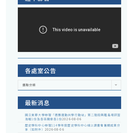
各處室公告
各
選取分類
處
室
公
告
最新消息
國立東華大學辦理「適應運動共學行動站」第二階段與離島場研習
海報1份及各區簡章各1份
2026-08-06
歷史學科中心辦理114學年度歷史學科中心線上讀書會暑期成果分
享（如附件）
2026-08-06