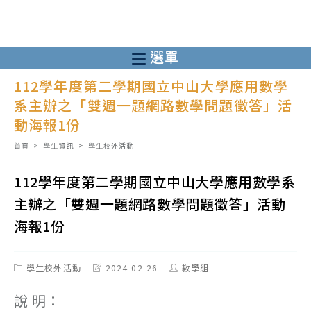
跳
轉
至
選單
主
112學年度第二學期國立中山大學應用數學
要
系主辦之「雙週一題網路數學問題徵答」活
內
動海報1份
容
首頁
>
學生資訊
>
學生校外活動
112學年度第二學期國立中山大學應用數學系
主辦之「雙週一題網路數學問題徵答」活動
海報1份
Post
Post
Post
學生校外活動
2024-02-26
教學組
category:
last
author:
modified:
說 明：