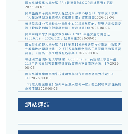
國立高雄餐旅大學辦理「AI+智慧餐飲LOGO設計競賽」活動
2026-08-06
國立臺南女子高級中學人權教育資源中心辦理115學年度上學期
「人權及轉型正義課程入校推廣計畫」實施計畫
2026-08-06
普通型高級中等學校生物學科中心115學年度能力競賽培訓公開授
課「軟體動物解剖觀察與推理」實施計畫1份
2026-08-06
國立中山大學外國語文教學中心「2026年語文能力研習班
(2026/09 ~ 2026/12)」招生資訊
2026-08-06
國立彰化師範大學辦理「115年至116年普通暨技術型高中物理適
性教學教材開發計畫」之「115學年度全國高三暑假學測物理複習
計畫」，請高三學生踴躍報名參與。
2026-08-06
檢送國立臺灣師範大學辦理「Cool English 英語線上學習平臺
115年普技高教案簡報得獎作品實體分享會實施辦法」1份
2026-
08-06
國立高雄大學與泰國朱拉隆功大學合作辦理泰語能力檢定CU-
TFL
2026-08-06
「行政大樓三樓主計室外平台漏水整修一式」擬公開徵求原住民廠
商報價單
2026-08-06
網站連結