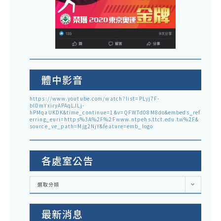
體中影音
https://www.youtube.com/watch?list=PLyj7F-
blDmYxiryAPAqLJLj-
hPMqaUKDK&time_continue=1&v=QFWTd08M8do&embeds_ref
erring_euri=https%3A%2F%2Fwww.ntpehs.ttct.edu.tw%2F&
source_ve_path=Mjg2NjY&feature=emb_logo
各處室公告
各
選取分類
處
室
公
告
最新消息