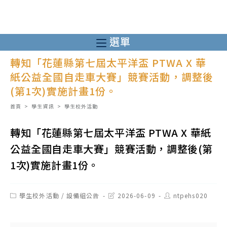
跳
轉
至
選單
主
轉知「花蓮縣第七屆太平洋盃 PTWA X 華
要
紙公益全國自走車大賽」競賽活動，調整後
內
(第1次)實施計畫1份。
容
首頁
>
學生資訊
>
學生校外活動
轉知「花蓮縣第七屆太平洋盃 PTWA X 華紙
公益全國自走車大賽」競賽活動，調整後(第
1次)實施計畫1份。
Post
Post
Post
學生校外活動
/
設備組公告
2026-06-09
ntpehs020
category:
last
author:
modified: