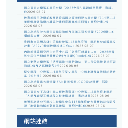
國立臺南大學理工學院辦理「2026全國AI專題創意競賽」海報1
份
2026-08-07
教育部國民及學前教育署委請國立臺灣師範大學辦理「114至115
年度健康促進學校輔導計畫師資專業成長研習」實施計畫1份
2026-08-07
國立高雄科技大學海事學院造船及海洋工程系辦理「2026學生船
模創客大賽」
2026-08-07
桃園市立陽明高級中等學校辦理115學年度第一學期數位前導學校
計畫「AR2VR跨域教學設計工作坊」
2026-08-07
內政部建築研究所主辦第十九屆「創意狂想巢向未來」2026年智
慧化居住空間創意競賽公告(含海報QRcode)1份
2026-08-07
國立東華大學辦理「適應運動共學行動站」第二階段與離島場研習
海報1份及各區簡章各1份
2026-08-06
歷史學科中心辦理114學年度歷史學科中心線上讀書會暑期成果分
享（如附件）
2026-08-06
國立高雄餐旅大學辦理「AI+智慧餐飲LOGO設計競賽」活動
2026-08-06
國立臺南女子高級中學人權教育資源中心辦理115學年度上學期
「人權及轉型正義課程入校推廣計畫」實施計畫
2026-08-06
普通型高級中等學校生物學科中心115學年度能力競賽培訓公開授
課「軟體動物解剖觀察與推理」實施計畫1份
2026-08-06
網站連結