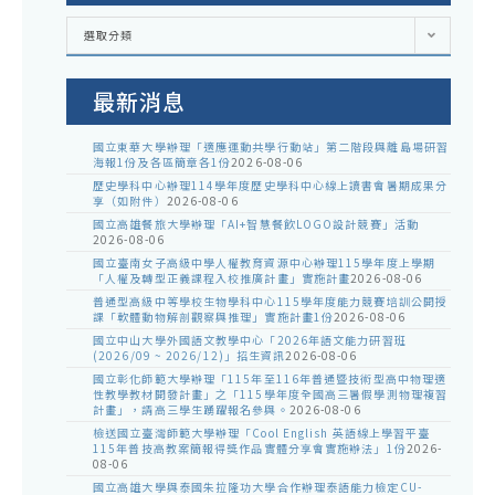
各
選取分類
處
室
公
告
最新消息
國立東華大學辦理「適應運動共學行動站」第二階段與離島場研習
海報1份及各區簡章各1份
2026-08-06
歷史學科中心辦理114學年度歷史學科中心線上讀書會暑期成果分
享（如附件）
2026-08-06
國立高雄餐旅大學辦理「AI+智慧餐飲LOGO設計競賽」活動
2026-08-06
國立臺南女子高級中學人權教育資源中心辦理115學年度上學期
「人權及轉型正義課程入校推廣計畫」實施計畫
2026-08-06
普通型高級中等學校生物學科中心115學年度能力競賽培訓公開授
課「軟體動物解剖觀察與推理」實施計畫1份
2026-08-06
國立中山大學外國語文教學中心「2026年語文能力研習班
(2026/09 ~ 2026/12)」招生資訊
2026-08-06
國立彰化師範大學辦理「115年至116年普通暨技術型高中物理適
性教學教材開發計畫」之「115學年度全國高三暑假學測物理複習
計畫」，請高三學生踴躍報名參與。
2026-08-06
檢送國立臺灣師範大學辦理「Cool English 英語線上學習平臺
115年普技高教案簡報得獎作品實體分享會實施辦法」1份
2026-
08-06
國立高雄大學與泰國朱拉隆功大學合作辦理泰語能力檢定CU-