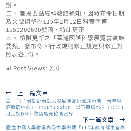
辦。
二、 旨揭要點經科教館通知，因發布令日期
及文號調整為115年2月12日科實字第
1150200690號函，特此更正。
三、 檢附更新之「臺灣國際科學展覽會實施
要點」發布令、行政規則修正規定與修正對
照表各1份。
Post Views:
216
上一篇文章
Read
more
主 旨：勞動部勞動力發展署高屏澎東分署「青年職
articles
涯發展中心」（Youth Salon，以下簡稱YS）115年3
月活動DM，敬請惠允協助宣導
下一篇文章
國立中興大學附屬高級中學辦理「114年教育部主管高