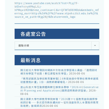
https://www.youtube.com/watch?list=PLyj7F-
blDmYxiryAPAqLJLj-
hPMqaUKDK&time_continue=1&v=QFWTd08M8do&embeds_ref
erring_euri=https%3A%2F%2Fwww.ntpehs.ttct.edu.tw%2F&
source_ve_path=Mjg2NjY&feature=emb_logo
各處室公告
各
選取分類
處
室
公
告
最新消息
國立成功大學辦理因材網高中生物自主學習線上講座-「運用因材
網生物學習不迷路！數位課程有效學習」
2026-08-06
「教育部國民及學前教育署辦理116年度高級中等學校教學卓越獎
初選實施計畫」1份，請教師踴躍報名。
2026-08-06
崑山科技大學互動媒體與數位娛樂系舉辦「2026 AI(Generative
AI Planning and Applications)國際證照教師研習營」
2026-
08-06
國立清華大學竹師教育學院辦理「2026第十七屆教育創新國際學
術研討會——多元協作與永續共好～從科技創新到人本實踐的教育
新視野」徵稿資訊
2026-08-06