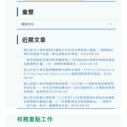
彙整
彙
選取月份
整
近期文章
國立成功大學辦理因材網高中生物自主學習線上講座-「運用因材
網生物學習不迷路！數位課程有效學習」
2026-08-06
「教育部國民及學前教育署辦理116年度高級中等學校教學卓越獎
初選實施計畫」1份，請教師踴躍報名。
2026-08-06
崑山科技大學互動媒體與數位娛樂系舉辦「2026 AI(Generative
AI Planning and Applications)國際證照教師研習營」
2026-
08-06
國立清華大學竹師教育學院辦理「2026第十七屆教育創新國際學
術研討會——多元協作與永續共好～從科技創新到人本實踐的教育
新視野」徵稿資訊
2026-08-06
國立彰化師範大學辦理「115年至116年普通暨技術型高中物理適
性教學教材開發計畫」之「物理暑假自主學習啟航站」，請學生
（含升高一新生）踴躍報名參加。
2026-08-06
校務重點工作