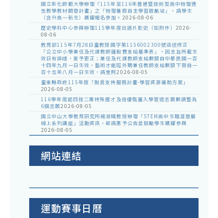
國立彰化師範大學辦理「115年至116年普通暨技術型高中物理適
性教學教材開發計畫」之「物理暑假自主學習啟航站」，請學生
（含升高一新生）踴躍報名參加。
2026-08-06
歷史學科中心參與辦理115學年度台語片影史（如附件）
2026-
08-06
教育部115年7月28日臺教授國字第1156002300號函送修正
「公立中小學兼任及代課教師鐘點費支給基準表」，因主旨所載生
效日有誤繕，爰予更正；兼任及代課教師支給數額自中華民國一百
十四年九月一日生效，藝術才能班外聘兼任教師支給數額下限自一
百十五年八月一日生效，請查照
2026-08-05
臺東縣政府115年度「脫貧支持服務計畫-學習資源補助方案」
2026-08-05
116學年度起四技二專特殊選才及技優甄審入學管道志願數調整為
6個志願
2026-08-05
國立中山大學教育研究所楊淑晴教授辦理「STEM高中生職涯發展
線上系列講座」活動資訊，敬請惠予公告並鼓勵學生踴躍參與
2026-08-05
網站連結
運動賽事日曆