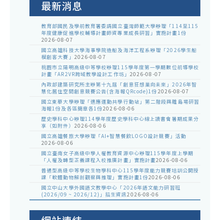
最新消息
教育部國民及學前教育署委請國立臺灣師範大學辦理「114至115
年度健康促進學校輔導計畫師資專業成長研習」實施計畫1份
2026-08-07
國立高雄科技大學海事學院造船及海洋工程系辦理「2026學生船
模創客大賽」
2026-08-07
桃園市立陽明高級中等學校辦理115學年度第一學期數位前導學校
計畫「AR2VR跨域教學設計工作坊」
2026-08-07
內政部建築研究所主辦第十九屆「創意狂想巢向未來」2026年智
慧化居住空間創意競賽公告(含海報QRcode)1份
2026-08-07
國立東華大學辦理「適應運動共學行動站」第二階段與離島場研習
海報1份及各區簡章各1份
2026-08-06
歷史學科中心辦理114學年度歷史學科中心線上讀書會暑期成果分
享（如附件）
2026-08-06
國立高雄餐旅大學辦理「AI+智慧餐飲LOGO設計競賽」活動
2026-08-06
國立臺南女子高級中學人權教育資源中心辦理115學年度上學期
「人權及轉型正義課程入校推廣計畫」實施計畫
2026-08-06
普通型高級中等學校生物學科中心115學年度能力競賽培訓公開授
課「軟體動物解剖觀察與推理」實施計畫1份
2026-08-06
國立中山大學外國語文教學中心「2026年語文能力研習班
(2026/09 ~ 2026/12)」招生資訊
2026-08-06