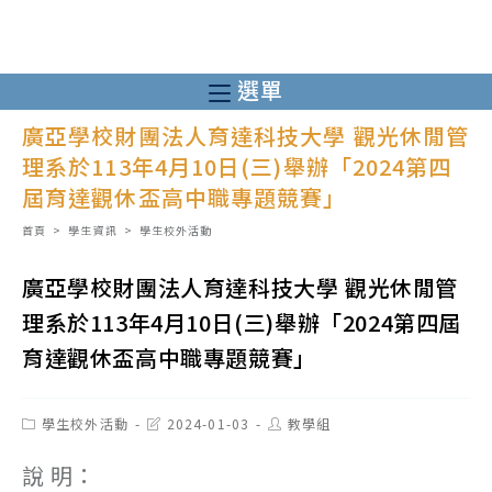
跳
轉
至
選單
主
廣亞學校財團法人育達科技大學 觀光休閒管
要
理系於113年4月10日(三)舉辦「2024第四
內
屆育達觀休盃高中職專題競賽」
容
首頁
>
學生資訊
>
學生校外活動
廣亞學校財團法人育達科技大學 觀光休閒管
理系於113年4月10日(三)舉辦「2024第四屆
育達觀休盃高中職專題競賽」
Post
Post
Post
學生校外活動
2024-01-03
教學組
category:
last
author:
modified:
說 明：