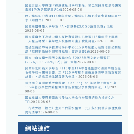
國立東華大學辦理「適應運動共學行動站」第二階段與離島場研習
海報1份及各區簡章各1份
2026-08-06
歷史學科中心辦理114學年度歷史學科中心線上讀書會暑期成果分
享（如附件）
2026-08-06
國立高雄餐旅大學辦理「AI+智慧餐飲LOGO設計競賽」活動
2026-08-06
國立臺南女子高級中學人權教育資源中心辦理115學年度上學期
「人權及轉型正義課程入校推廣計畫」實施計畫
2026-08-06
普通型高級中等學校生物學科中心115學年度能力競賽培訓公開授
課「軟體動物解剖觀察與推理」實施計畫1份
2026-08-06
國立中山大學外國語文教學中心「2026年語文能力研習班
(2026/09 ~ 2026/12)」招生資訊
2026-08-06
國立彰化師範大學辦理「115年至116年普通暨技術型高中物理適
性教學教材開發計畫」之「115學年度全國高三暑假學測物理複習
計畫」，請高三學生踴躍報名參與。
2026-08-06
檢送國立臺灣師範大學辦理「Cool English 英語線上學習平臺
115年普技高教案簡報得獎作品實體分享會實施辦法」1份
2026-
08-06
國立高雄大學與泰國朱拉隆功大學合作辦理泰語能力檢定CU-
TFL
2026-08-06
「行政大樓三樓主計室外平台漏水整修一式」擬公開徵求原住民廠
商報價單
2026-08-06
網站連結