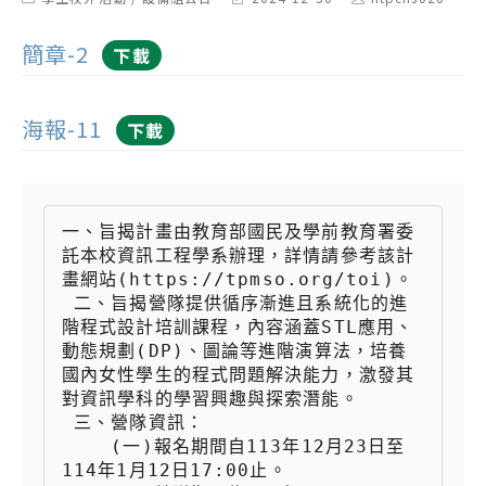
category:
last
author:
modified:
簡章-2
下載
海報-11
下載
一、旨揭計畫由教育部國民及學前教育署委
託本校資訊工程學系辦理，詳情請參考該計
畫網站(https://tpmso.org/toi)。

 二、旨揭營隊提供循序漸進且系統化的進
階程式設計培訓課程，內容涵蓋STL應用、
動態規劃(DP)、圖論等進階演算法，培養
國內女性學生的程式問題解決能力，激發其
對資訊學科的學習興趣與探索潛能。

 三、營隊資訊：

 　　(一)報名期間自113年12月23日至
114年1月12日17:00止。
