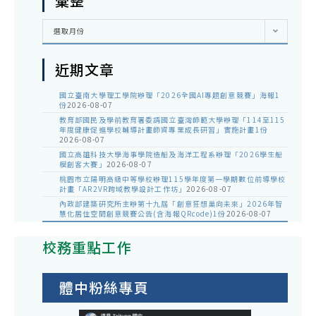
彙整
彙
選取月份
整
近期文章
國立臺南大學理工學院辦理「2026全國AI專題創意競賽」海報1
份
2026-08-07
教育部國民及學前教育署委請國立臺灣師範大學辦理「114至115
年度健康促進學校輔導計畫師資專業成長研習」實施計畫1份
2026-08-07
國立高雄科技大學海事學院造船及海洋工程系辦理「2026學生船
模創客大賽」
2026-08-07
桃園市立陽明高級中等學校辦理115學年度第一學期數位前導學校
計畫「AR2VR跨域教學設計工作坊」
2026-08-07
內政部建築研究所主辦第十九屆「創意狂想巢向未來」2026年智
慧化居住空間創意競賽公告(含海報QRcode)1份
2026-08-07
校務重點工作
體中粉絲專頁