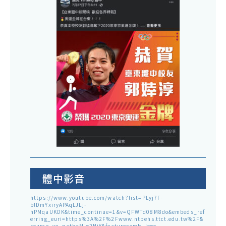
體中影音
https://www.youtube.com/watch?list=PLyj7F-
blDmYxiryAPAqLJLj-
hPMqaUKDK&time_continue=1&v=QFWTd08M8do&embeds_ref
erring_euri=https%3A%2F%2Fwww.ntpehs.ttct.edu.tw%2F&
source_ve_path=Mjg2NjY&feature=emb_logo