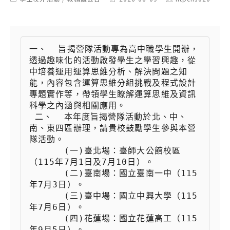
category:
last
author:
modified:
一、  旨揭營隊活動專為高中職學生開辦，
透過趣味化的活動啟發學生之學習興趣，從
中培養運用運算思維分析、解決問題之知
能，內容包含運算思維分組挑戰及程式設計
專題實作等，帶領學生瞭解運算思維及資訊
科學之內涵與相關應用。

 二、  本年度旨揭營隊活動於北、中、
南、東四區辦理，請貴校鼓勵學生參與本營
隊活動。

 　　  (一)臺北場：臺師大公館校區
（115年7月1日及7月10日）。

 　　  (二)臺南場：國立臺南一中（115
年7月3日）。

 　　  (三)臺中場：國立中興大學（115
年7月6日）。

 　　  (四)花蓮場：國立花蓮高工（115
年9月5日）。
