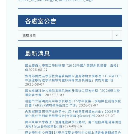
各處室公告
各
選取分類
處
室
公
告
最新消息
國立臺南大學理工學院辦理「2026全國AI專題創意競賽」海報1
份
2026-08-07
教育部國民及學前教育署委請國立臺灣師範大學辦理「114至115
年度健康促進學校輔導計畫師資專業成長研習」實施計畫1份
2026-08-07
國立高雄科技大學海事學院造船及海洋工程系辦理「2026學生船
模創客大賽」
2026-08-07
桃園市立陽明高級中等學校辦理115學年度第一學期數位前導學校
計畫「AR2VR跨域教學設計工作坊」
2026-08-07
內政部建築研究所主辦第十九屆「創意狂想巢向未來」2026年智
慧化居住空間創意競賽公告(含海報QRcode)1份
2026-08-07
國立東華大學辦理「適應運動共學行動站」第二階段與離島場研習
海報1份及各區簡章各1份
2026-08-06
歷史學科中心辦理114學年度歷史學科中心線上讀書會暑期成果分