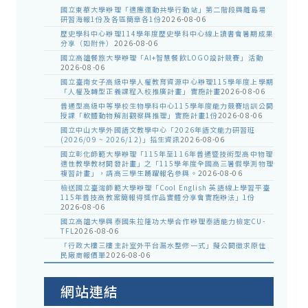
國立東華大學辦理「適應運動共學行動站」第二階段與離島場
研習海報1份及各區簡章各1份
2026-08-06
歷史學科中心辦理114學年度歷史學科中心線上讀書會暑期成果
分享（如附件）
2026-08-06
國立高雄餐旅大學辦理「AI+智慧餐飲LOGO設計競賽」活動
2026-08-06
國立臺南女子高級中學人權教育資源中心辦理115學年度上學期
「人權及轉型正義課程入校推廣計畫」實施計畫
2026-08-06
普通型高級中等學校生物學科中心115學年度能力競賽培訓公開
授課「軟體動物解剖觀察與推理」實施計畫1份
2026-08-06
國立中山大學外國語文教學中心「2026年語文能力研習班
(2026/09 ~ 2026/12)」招生資訊
2026-08-06
國立彰化師範大學辦理「115年至116年普通暨技術型高中物理
適性教學教材開發計畫」之「115學年度全國高三暑假學測物理
複習計畫」，請高三學生踴躍報名參與。
2026-08-06
檢送國立臺灣師範大學辦理「Cool English 英語線上學習平臺
115年普技高教案簡報得獎作品實體分享會實施辦法」1份
2026-08-06
國立高雄大學與泰國朱拉隆功大學合作辦理泰語能力檢定CU-
TFL
2026-08-06
「行政大樓三樓主計室外平台漏水整修一式」擬公開徵求原住
民廠商報價單
2026-08-06
網站連結