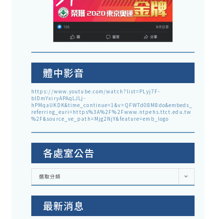
體中影音
https://www.youtube.com/watch?list=PLyj7F-
blDmYxiryAPAqLJLj-
hPMqaUKDK&time_continue=1&v=QFWTd08M8do&embeds_
referring_euri=https%3A%2F%2Fwww.ntpehs.ttct.edu.tw
%2F&source_ve_path=Mjg2NjY&feature=emb_logo
各處室公告
各
選取分類
處
室
公
告
最新消息