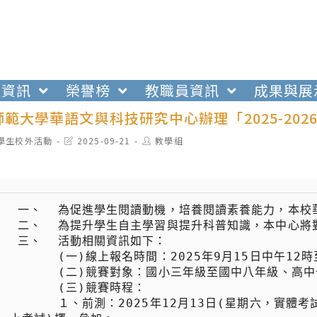
生資訊
榮譽榜
教職員資訊
成果與展
範大學華語文與科技研究中心辦理「2025-20
t
Post
Post
學生校外活動
2025-09-21
教學組
egory:
last
author:
modified:
 一、  為促進學生閱讀動機，培養閱讀素養能力，本校華語文與科技研究中心辦理「2025-2026科普閱讀力大賽」。

 二、  為提升學生自主學習與提升科普知識，本中心將對參賽者頒發完賽證明及提供各項獎勵。

 三、  活動相關資訊如下：

 　　  (一)線上報名時間：2025年9月15日中午12時至11月28日中午12時。

 　　  (二)競賽對象：國小三年級至國中八年級、高中十年級學生。

 　　  (三)競賽時程：

 　　  １、前測：2025年12月13日(星期六，實體考試)或12月20日(星期六，線上考試)或12月27日(星期六，線