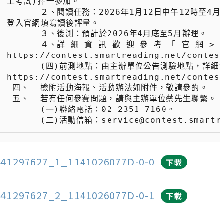
上考試)擇一參加。

 　　  ２、閱讀任務：2026年1月12日中午12時至4月3日中午12時。依據各年級參賽組別規定，閱讀書籍及文章，並
登入官網填寫讀後評量。

 　　  ３、後測：預計於2026年4月底至5月辦理。

 　　  ４、詳 細 資 訊 歡 迎 參 考 「 官 網 > 參 賽 專 區 」 ：
https://contest.smartreading.net/contes
 　　  (四)前測地點：由主辦單位公告測驗地點，詳細測驗地點於2025年11月底至12月初公告於官網： 
https://contest.smartreading.net/contes
 四、  檢附活動海報、活動辦法如附件，敬請參酌。

 五、  若有任何參賽問題，請與主辦單位蔡先生聯繫。

 　　  (一)聯絡電話：02-2351-7160。

141297627_1_1141026077D-0-0
下載
141297627_2_1141026077D-0-1
下載