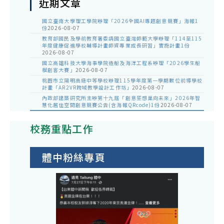
近期文章
國立臺南大學理工學院辦理「2026全國AI專題創意競賽」海報1
份
2026-08-07
教育部國民及學前教育署委請國立臺灣師範大學辦理「114至115
年度健康促進學校輔導計畫師資專業成長研習」實施計畫1份
2026-08-07
國立高雄科技大學海事學院造船及海洋工程系辦理「2026學生船
模創客大賽」
2026-08-07
桃園市立陽明高級中等學校辦理115學年度第一學期數位前導學校
計畫「AR2VR跨域教學設計工作坊」
2026-08-07
內政部建築研究所主辦第十九屆「創意狂想巢向未來」2026年智
慧化居住空間創意競賽公告(含海報QRcode)1份
2026-08-07
校務重點工作
體中粉絲專頁