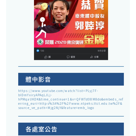
體中影音
https://www.youtube.com/watch?list=PLyj7F-
blDmYxiryAPAqLJLj-
hPMqaUKDK&time_continue=1&v=QFWTd08M8do&embeds_ref
erring_euri=https%3A%2F%2Fwww.ntpehs.ttct.edu.tw%2F&
source_ve_path=Mjg2NjY&feature=emb_logo
各處室公告