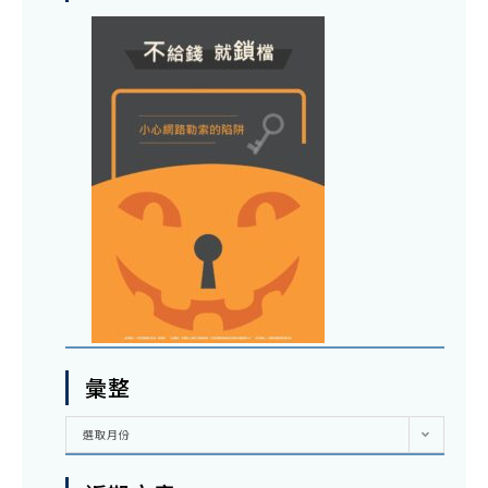
彙整
彙
選取月份
整