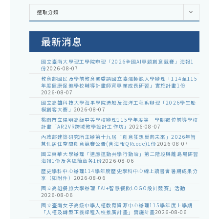
各
選取分類
處
室
公
告
最新消息
國立臺南大學理工學院辦理「2026全國AI專題創意競賽」海報1
份
2026-08-07
教育部國民及學前教育署委請國立臺灣師範大學辦理「114至115
年度健康促進學校輔導計畫師資專業成長研習」實施計畫1份
2026-08-07
國立高雄科技大學海事學院造船及海洋工程系辦理「2026學生船
模創客大賽」
2026-08-07
桃園市立陽明高級中等學校辦理115學年度第一學期數位前導學校
計畫「AR2VR跨域教學設計工作坊」
2026-08-07
內政部建築研究所主辦第十九屆「創意狂想巢向未來」2026年智
慧化居住空間創意競賽公告(含海報QRcode)1份
2026-08-07
國立東華大學辦理「適應運動共學行動站」第二階段與離島場研習
海報1份及各區簡章各1份
2026-08-06
歷史學科中心辦理114學年度歷史學科中心線上讀書會暑期成果分
享（如附件）
2026-08-06
國立高雄餐旅大學辦理「AI+智慧餐飲LOGO設計競賽」活動
2026-08-06
國立臺南女子高級中學人權教育資源中心辦理115學年度上學期
「人權及轉型正義課程入校推廣計畫」實施計畫
2026-08-06