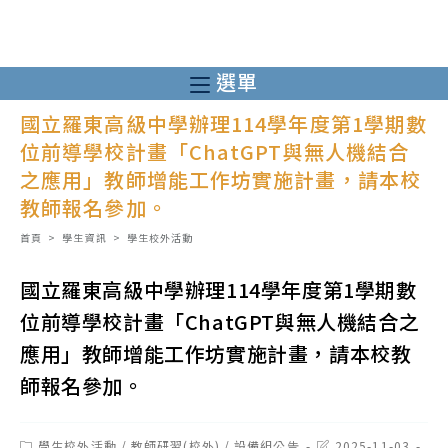
跳
轉
至
選單
主
國立羅東高級中學辦理114學年度第1學期數
要
位前導學校計畫「ChatGPT與無人機結合
內
之應用」教師增能工作坊實施計畫，請本校
容
教師報名參加。
首頁
>
學生資訊
>
學生校外活動
國立羅東高級中學辦理114學年度第1學期數
位前導學校計畫「ChatGPT與無人機結合之
應用」教師增能工作坊實施計畫，請本校教
師報名參加。
Post
Post
學生校外活動
/
教師研習(校外)
/
設備組公告
2025-11-03