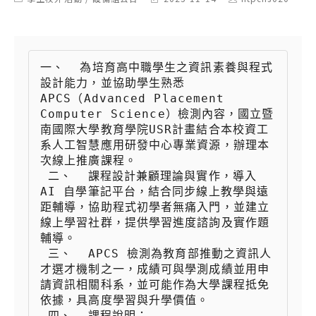
category:
last
author:
modified:
一、  為培育高中職學生之資訊素養與程式
設計能力，並協助學生熟悉 
APCS（Advanced Placement 
Computer Science）檢測內容，國立暨
南國際大學教育學院USR計畫結合本校資工
系人工智慧應用研發中心專業資源，辦理本
次線上推廣課程。

 二、  課程設計兼顧理論與實作，導入 
AI 自學筆記平台，結合同步線上教學與遠
距輔導，協助程式初學者無痛入門，並建立
線上學習社群，提供學習進度諮詢及實作題
輔導。

 三、  APCS 檢測為教育部推動之資訊人
才選才機制之一，成績可與學測成績並用申
請資訊相關科系，並可能作為大學課程抵免
依據，具高度學習與升學價值。

 四、  課程說明：
