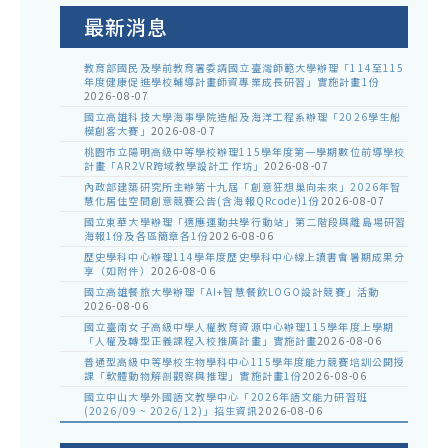
告
最新消息
教育部國民及學前教育署委請國立臺灣師範大學辦理「114至115
年度健康促進學校輔導計畫師資專業成長研習」實施計畫1份
2026-08-07
國立高雄科技大學海事學院造船及海洋工程系辦理「2026學生船
模創客大賽」
2026-08-07
桃園市立陽明高級中等學校辦理115學年度第一學期數位前導學校
計畫「AR2VR跨域教學設計工作坊」
2026-08-07
內政部建築研究所主辦第十九屆「創意狂想巢向未來」2026年智
慧化居住空間創意競賽公告(含海報QRcode)1份
2026-08-07
國立東華大學辦理「適應運動共學行動站」第二階段與離島場研習
海報1份及各區簡章各1份
2026-08-06
歷史學科中心辦理114學年度歷史學科中心線上讀書會暑期成果分
享（如附件）
2026-08-06
國立高雄餐旅大學辦理「AI+智慧餐飲LOGO設計競賽」活動
2026-08-06
國立臺南女子高級中學人權教育資源中心辦理115學年度上學期
「人權及轉型正義課程入校推廣計畫」實施計畫
2026-08-06
普通型高級中等學校生物學科中心115學年度能力競賽培訓公開授
課「軟體動物解剖觀察與推理」實施計畫1份
2026-08-06
國立中山大學外國語文教學中心「2026年語文能力研習班
(2026/09 ~ 2026/12)」招生資訊
2026-08-06