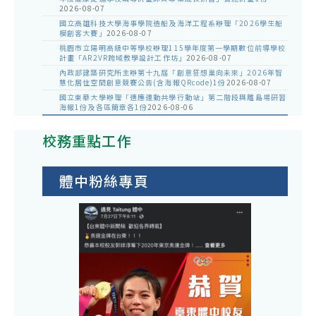
2026-08-07
國立高雄科技大學海事學院造船及海洋工程系辦理「2026學生船
模創客大賽」
2026-08-07
桃園市立陽明高級中等學校辦理115學年度第一學期數位前導學校
計畫「AR2VR跨域教學設計工作坊」
2026-08-07
內政部建築研究所主辦第十九屆「創意狂想巢向未來」2026年智
慧化居住空間創意競賽公告(含海報QRcode)1份
2026-08-07
國立東華大學辦理「適應運動共學行動站」第二階段與離島場研習
海報1份及各區簡章各1份
2026-08-06
校務重點工作
體中粉絲專頁