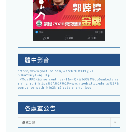
體中影音
https://www.youtube.com/watch?list=PLyj7F-
blDmYxiryAPAqLJLj-
hPMqaUKDK&time_continue=1&v=QFWTd08M8do&embeds_ref
erring_euri=https%3A%2F%2Fwww.ntpehs.ttct.edu.tw%2F&
source_ve_path=Mjg2NjY&feature=emb_logo
各處室公告
各
選取分類
處
室
公