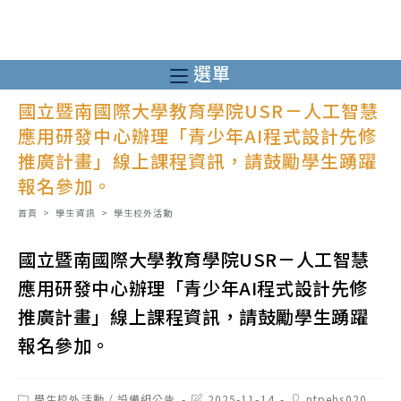
跳
轉
至
選單
主
國立暨南國際大學教育學院USR－人工智慧
要
應用研發中心辦理「青少年AI程式設計先修
內
推廣計畫」線上課程資訊，請鼓勵學生踴躍
容
報名參加。
首頁
>
學生資訊
>
學生校外活動
國立暨南國際大學教育學院USR－人工智慧
應用研發中心辦理「青少年AI程式設計先修
推廣計畫」線上課程資訊，請鼓勵學生踴躍
報名參加。
Post
Post
Post
學生校外活動
/
設備組公告
2025-11-14
ntpehs020