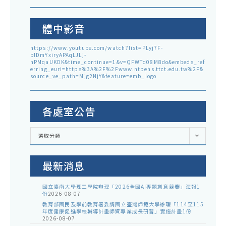
體中影音
https://www.youtube.com/watch?list=PLyj7F-
blDmYxiryAPAqLJLj-
hPMqaUKDK&time_continue=1&v=QFWTd08M8do&embeds_ref
erring_euri=https%3A%2F%2Fwww.ntpehs.ttct.edu.tw%2F&
source_ve_path=Mjg2NjY&feature=emb_logo
各處室公告
各
選取分類
處
室
公
告
最新消息
國立臺南大學理工學院辦理「2026全國AI專題創意競賽」海報1
份
2026-08-07
教育部國民及學前教育署委請國立臺灣師範大學辦理「114至115
年度健康促進學校輔導計畫師資專業成長研習」實施計畫1份
2026-08-07