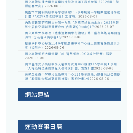
國立高雄科技大學海事學院造船及海洋工程系辦理「2026學生船
模創客大賽」
2026-08-07
桃園市立陽明高級中等學校辦理115學年度第一學期數位前導學校
計畫「AR2VR跨域教學設計工作坊」
2026-08-07
內政部建築研究所主辦第十九屆「創意狂想巢向未來」2026年智
慧化居住空間創意競賽公告(含海報QRcode)1份
2026-08-07
國立東華大學辦理「適應運動共學行動站」第二階段與離島場研習
海報1份及各區簡章各1份
2026-08-06
歷史學科中心辦理114學年度歷史學科中心線上讀書會暑期成果分
享（如附件）
2026-08-06
國立高雄餐旅大學辦理「AI+智慧餐飲LOGO設計競賽」活動
2026-08-06
國立臺南女子高級中學人權教育資源中心辦理115學年度上學期
「人權及轉型正義課程入校推廣計畫」實施計畫
2026-08-06
普通型高級中等學校生物學科中心115學年度能力競賽培訓公開授
課「軟體動物解剖觀察與推理」實施計畫1份
2026-08-06
網站連結
運動賽事日曆