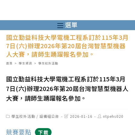
跳
轉
至
選單
主
國立勤益科技大學電機工程系訂於115年3月
要
7日(六)辦理2026年第20屆台灣智慧型機器
內
人大賽，請師生踴躍報名參加。
容
首頁
>
學生資訊
>
學生校外活動
國立勤益科技大學電機工程系訂於115年3月
7日(六)辦理2026年第20屆台灣智慧型機器人
大賽，請師生踴躍報名參加。
Post
Post
Post
學生校外活動
/
設備組公告
2026-01-16
ntpehs020
category:
last
author:
modified:
競賽要點
下載