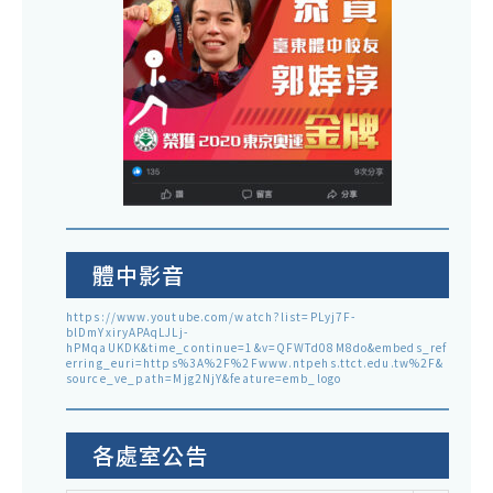
體中影音
https://www.youtube.com/watch?list=PLyj7F-
blDmYxiryAPAqLJLj-
hPMqaUKDK&time_continue=1&v=QFWTd08M8do&embeds_ref
erring_euri=https%3A%2F%2Fwww.ntpehs.ttct.edu.tw%2F&
source_ve_path=Mjg2NjY&feature=emb_logo
各處室公告