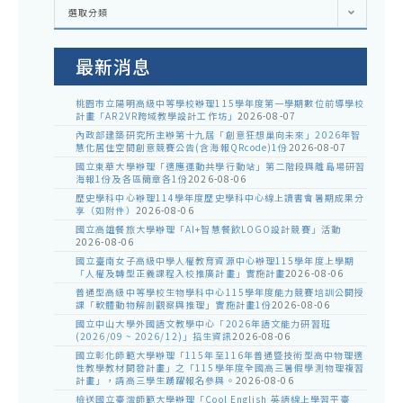
各
選取分類
處
室
公
告
最新消息
桃園市立陽明高級中等學校辦理115學年度第一學期數位前導學校
計畫「AR2VR跨域教學設計工作坊」
2026-08-07
內政部建築研究所主辦第十九屆「創意狂想巢向未來」2026年智
慧化居住空間創意競賽公告(含海報QRcode)1份
2026-08-07
國立東華大學辦理「適應運動共學行動站」第二階段與離島場研習
海報1份及各區簡章各1份
2026-08-06
歷史學科中心辦理114學年度歷史學科中心線上讀書會暑期成果分
享（如附件）
2026-08-06
國立高雄餐旅大學辦理「AI+智慧餐飲LOGO設計競賽」活動
2026-08-06
國立臺南女子高級中學人權教育資源中心辦理115學年度上學期
「人權及轉型正義課程入校推廣計畫」實施計畫
2026-08-06
普通型高級中等學校生物學科中心115學年度能力競賽培訓公開授
課「軟體動物解剖觀察與推理」實施計畫1份
2026-08-06
國立中山大學外國語文教學中心「2026年語文能力研習班
(2026/09 ~ 2026/12)」招生資訊
2026-08-06
國立彰化師範大學辦理「115年至116年普通暨技術型高中物理適
性教學教材開發計畫」之「115學年度全國高三暑假學測物理複習
計畫」，請高三學生踴躍報名參與。
2026-08-06
檢送國立臺灣師範大學辦理「Cool English 英語線上學習平臺