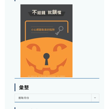
彙整
彙
選取月份
整