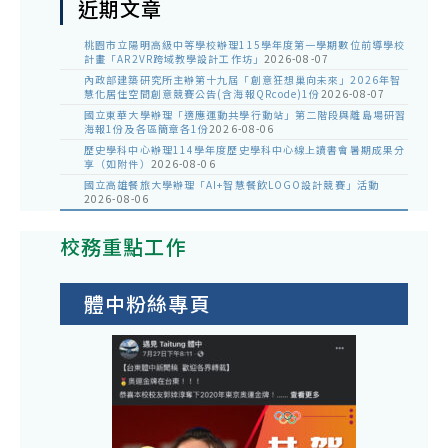
近期文章
桃園市立陽明高級中等學校辦理115學年度第一學期數位前導學校
計畫「AR2VR跨域教學設計工作坊」
2026-08-07
內政部建築研究所主辦第十九屆「創意狂想巢向未來」2026年智
慧化居住空間創意競賽公告(含海報QRcode)1份
2026-08-07
國立東華大學辦理「適應運動共學行動站」第二階段與離島場研習
海報1份及各區簡章各1份
2026-08-06
歷史學科中心辦理114學年度歷史學科中心線上讀書會暑期成果分
享（如附件）
2026-08-06
國立高雄餐旅大學辦理「AI+智慧餐飲LOGO設計競賽」活動
2026-08-06
校務重點工作
體中粉絲專頁