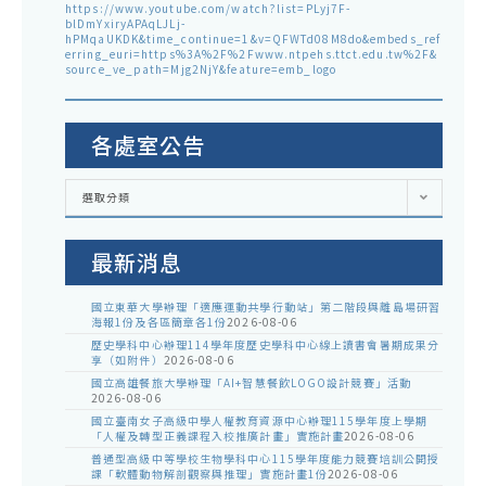
https://www.youtube.com/watch?list=PLyj7F-
blDmYxiryAPAqLJLj-
hPMqaUKDK&time_continue=1&v=QFWTd08M8do&embeds_ref
erring_euri=https%3A%2F%2Fwww.ntpehs.ttct.edu.tw%2F&
source_ve_path=Mjg2NjY&feature=emb_logo
各處室公告
各
選取分類
處
室
公
告
最新消息
國立東華大學辦理「適應運動共學行動站」第二階段與離島場研習
海報1份及各區簡章各1份
2026-08-06
歷史學科中心辦理114學年度歷史學科中心線上讀書會暑期成果分
享（如附件）
2026-08-06
國立高雄餐旅大學辦理「AI+智慧餐飲LOGO設計競賽」活動
2026-08-06
國立臺南女子高級中學人權教育資源中心辦理115學年度上學期
「人權及轉型正義課程入校推廣計畫」實施計畫
2026-08-06
普通型高級中等學校生物學科中心115學年度能力競賽培訓公開授
課「軟體動物解剖觀察與推理」實施計畫1份
2026-08-06