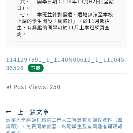
 六、  開學日期：114年11月02日(星期
日)。

 七、  本班並針對偏遠、遠地無法至本校
上課的學生開設「網路班」，於11月起招
生，有興趣的同學可於11月上本班網頁查
1141297391_1_1140N00612_1_111045
36528
下載
Post Views:
250
上一篇文章
Read
more
清華大學磨課師精選三門人工智慧數位課程資料（如
articles
說明），免費開放修習，鼓勵學生及有興趣者踴躍報
名參與