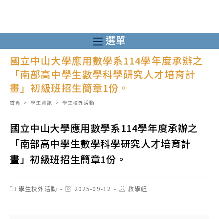
跳
轉
至
選單
主
國立中山大學應用數學系114學年度承辦之
要
「南部高中學生數學科學研究人才培育計
內
畫」初級班招生簡章1份。
容
首頁
>
學生資訊
>
學生校外活動
國立中山大學應用數學系114學年度承辦之
「南部高中學生數學科學研究人才培育計
畫」初級班招生簡章1份。
Post
Post
Post
學生校外活動
2025-09-12
教學組
category:
last
author:
modified: