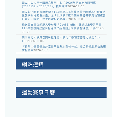
國立中山大學外國語文教學中心「2026年語文能力研習班
(2026/09 ~ 2026/12)」招生資訊
2026-08-06
國立彰化師範大學辦理「115年至116年普通暨技術型高中物理適
性教學教材開發計畫」之「115學年度全國高三暑假學測物理複習
計畫」，請高三學生踴躍報名參與。
2026-08-06
檢送國立臺灣師範大學辦理「Cool English 英語線上學習平臺
115年普技高教案簡報得獎作品實體分享會實施辦法」1份
2026-
08-06
國立高雄大學與泰國朱拉隆功大學合作辦理泰語能力檢定CU-
TFL
2026-08-06
「行政大樓三樓主計室外平台漏水整修一式」擬公開徵求原住民廠
商報價單
2026-08-06
網站連結
運動賽事日曆