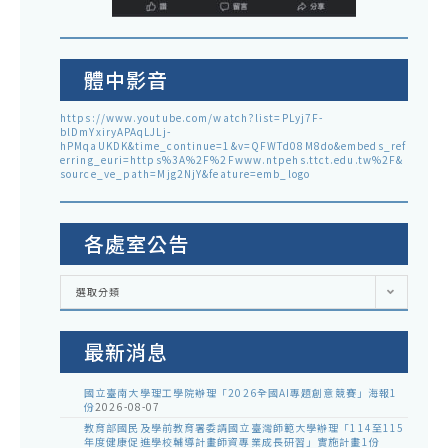
體中影音
https://www.youtube.com/watch?list=PLyj7F-
blDmYxiryAPAqLJLj-
hPMqaUKDK&time_continue=1&v=QFWTd08M8do&embeds_ref
erring_euri=https%3A%2F%2Fwww.ntpehs.ttct.edu.tw%2F&
source_ve_path=Mjg2NjY&feature=emb_logo
各處室公告
各
選取分類
處
室
公
告
最新消息
國立臺南大學理工學院辦理「2026全國AI專題創意競賽」海報1
份
2026-08-07
教育部國民及學前教育署委請國立臺灣師範大學辦理「114至115
年度健康促進學校輔導計畫師資專業成長研習」實施計畫1份