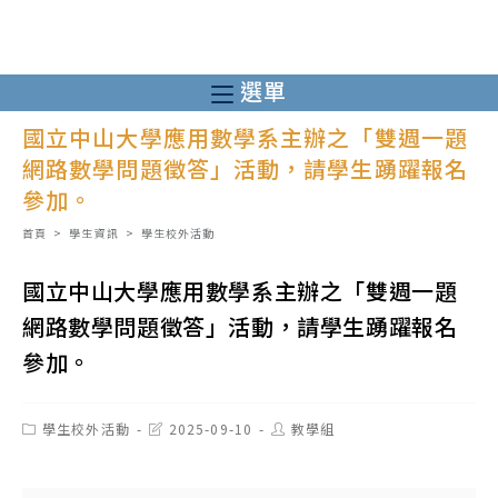
跳
轉
至
選單
主
國立中山大學應用數學系主辦之「雙週一題
要
網路數學問題徵答」活動，請學生踴躍報名
內
參加。
容
首頁
>
學生資訊
>
學生校外活動
國立中山大學應用數學系主辦之「雙週一題
網路數學問題徵答」活動，請學生踴躍報名
參加。
Post
Post
Post
學生校外活動
2025-09-10
教學組
category:
last
author:
modified: