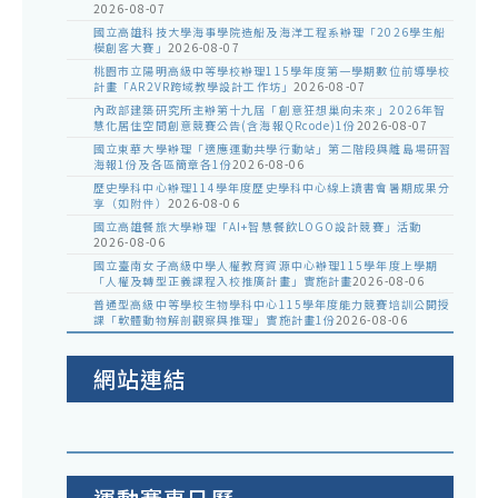
2026-08-07
國立高雄科技大學海事學院造船及海洋工程系辦理「2026學生船
模創客大賽」
2026-08-07
桃園市立陽明高級中等學校辦理115學年度第一學期數位前導學校
計畫「AR2VR跨域教學設計工作坊」
2026-08-07
內政部建築研究所主辦第十九屆「創意狂想巢向未來」2026年智
慧化居住空間創意競賽公告(含海報QRcode)1份
2026-08-07
國立東華大學辦理「適應運動共學行動站」第二階段與離島場研習
海報1份及各區簡章各1份
2026-08-06
歷史學科中心辦理114學年度歷史學科中心線上讀書會暑期成果分
享（如附件）
2026-08-06
國立高雄餐旅大學辦理「AI+智慧餐飲LOGO設計競賽」活動
2026-08-06
國立臺南女子高級中學人權教育資源中心辦理115學年度上學期
「人權及轉型正義課程入校推廣計畫」實施計畫
2026-08-06
普通型高級中等學校生物學科中心115學年度能力競賽培訓公開授
課「軟體動物解剖觀察與推理」實施計畫1份
2026-08-06
網站連結