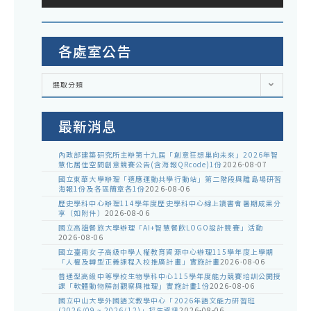
各處室公告
各
選取分類
處
室
公
告
最新消息
內政部建築研究所主辦第十九屆「創意狂想巢向未來」2026年智
慧化居住空間創意競賽公告(含海報QRcode)1份
2026-08-07
國立東華大學辦理「適應運動共學行動站」第二階段與離島場研習
海報1份及各區簡章各1份
2026-08-06
歷史學科中心辦理114學年度歷史學科中心線上讀書會暑期成果分
享（如附件）
2026-08-06
國立高雄餐旅大學辦理「AI+智慧餐飲LOGO設計競賽」活動
2026-08-06
國立臺南女子高級中學人權教育資源中心辦理115學年度上學期
「人權及轉型正義課程入校推廣計畫」實施計畫
2026-08-06
普通型高級中等學校生物學科中心115學年度能力競賽培訓公開授
課「軟體動物解剖觀察與推理」實施計畫1份
2026-08-06
國立中山大學外國語文教學中心「2026年語文能力研習班
(2026/09 ~ 2026/12)」招生資訊
2026-08-06