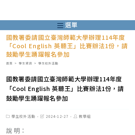
跳
轉
至
選單
主
國教署委請國立臺灣師範大學辦理114年度
要
「Cool English 英聽王」比賽辦法1份，請
內
鼓勵學生踴躍報名參加
容
首頁
>
學生資訊
>
學生校外活動
國教署委請國立臺灣師範大學辦理114年度
「Cool English 英聽王」比賽辦法1份，請
鼓勵學生踴躍報名參加
Post
Post
Post
學生校外活動
2024-12-27
教學組
category:
last
author:
modified:
說 明：