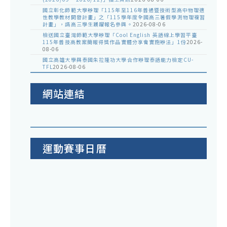
國立彰化師範大學辦理「115年至116年普通暨技術型高中物理適
性教學教材開發計畫」之「115學年度全國高三暑假學測物理複習
計畫」，請高三學生踴躍報名參與。
2026-08-06
檢送國立臺灣師範大學辦理「Cool English 英語線上學習平臺
115年普技高教案簡報得獎作品實體分享會實施辦法」1份
2026-
08-06
國立高雄大學與泰國朱拉隆功大學合作辦理泰語能力檢定CU-
TFL
2026-08-06
網站連結
運動賽事日曆