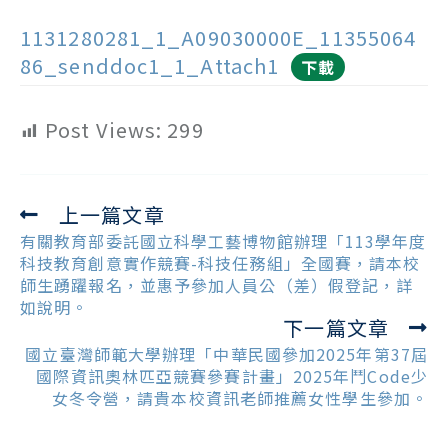
1131280281_1_A09030000E_11355064
86_senddoc1_1_Attach1
下載
Post Views:
299
上一篇文章
Read
more
有關教育部委託國立科學工藝博物館辦理「113學年度
articles
科技教育創意實作競賽-科技任務組」全國賽，請本校
師生踴躍報名，並惠予參加人員公（差）假登記，詳
如說明。
下一篇文章
國立臺灣師範大學辦理「中華民國參加2025年第37屆
國際資訊奧林匹亞競賽參賽計畫」2025年鬥Code少
女冬令營，請貴本校資訊老師推薦女性學生參加。