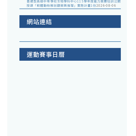
普通型高級中等學校生物學科中心115學年度能力競賽培訓公開
授課「軟體動物解剖觀察與推理」實施計畫1份
2026-08-06
網站連結
運動賽事日曆