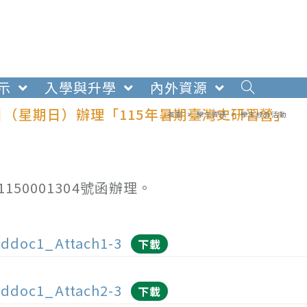
示
入學與升學
內外資源
2日（星期日）辦理「115年暑期臺灣史研習營」
首頁
>
學生資訊
>
學生校外活動
50001304號函辦理。
ddoc1_Attach1-3
下載
ddoc1_Attach2-3
下載