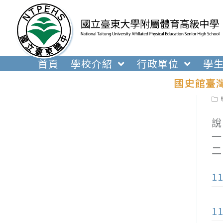
跳
轉
至
主
要
首頁
學校介紹
行政單位
學
內
國史館臺灣
容
Pos
cat
說
一
二
1
1