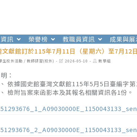
生資訊
榮譽榜
教職員資訊
成果與展
文獻館訂於115年7月11日（星期六）至7月1
t
Post
Post
學生校外活動
/
教師研習(校外)
2026-05-10
教學組
egory:
last
author:
modified:
 明：
、 依據國史館臺灣文獻館115年5月5日臺編字第11
、 檢附旨案來函影本及其報名相關資訊各1份。
151293676_1_A09030000E_1150043133_sen
151293676_2_A09030000E_1150043133_sen