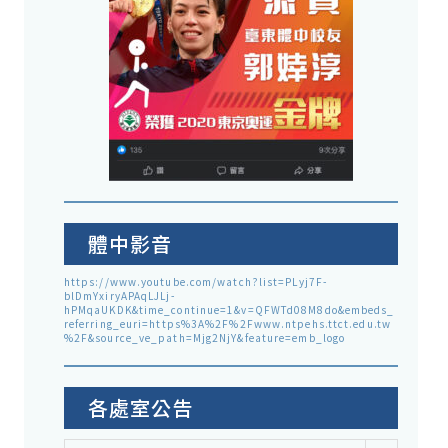
體中影音
https://www.youtube.com/watch?list=PLyj7F-
blDmYxiryAPAqLJLj-
hPMqaUKDK&time_continue=1&v=QFWTd08M8do&embeds_
referring_euri=https%3A%2F%2Fwww.ntpehs.ttct.edu.tw
%2F&source_ve_path=Mjg2NjY&feature=emb_logo
各處室公告
各