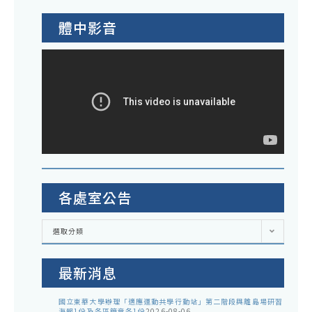
體中影音
各處室公告
各
選取分類
處
室
公
告
最新消息
國立東華大學辦理「適應運動共學行動站」第二階段與離島場研習
海報1份及各區簡章各1份
2026-08-06