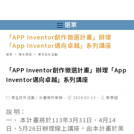
跳
轉
至
選單
主
「APP Inventor創作徵選計畫」辦理
要
「App Inventor邁向卓越」系列講座
內
容
首頁
>
學生資訊
>
學生校外活動
「APP Inventor創作徵選計畫」辦理「App
Inventor邁向卓越」系列講座
Post
Post
Post
學生校外活動
/
計畫徵件徵稿
2024-03-13
教學組
category:
last
author:
modified:
說 明：
一、 本計畫將於113年3月31日、4月14
日、5月26日辦理線上講座，由本計畫於黑