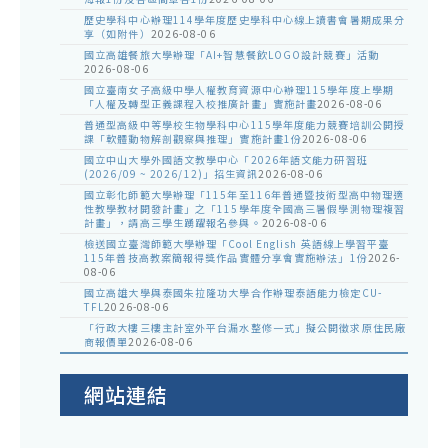
歷史學科中心辦理114學年度歷史學科中心線上讀書會暑期成果分
享（如附件）
2026-08-06
國立高雄餐旅大學辦理「AI+智慧餐飲LOGO設計競賽」活動
2026-08-06
國立臺南女子高級中學人權教育資源中心辦理115學年度上學期
「人權及轉型正義課程入校推廣計畫」實施計畫
2026-08-06
普通型高級中等學校生物學科中心115學年度能力競賽培訓公開授
課「軟體動物解剖觀察與推理」實施計畫1份
2026-08-06
國立中山大學外國語文教學中心「2026年語文能力研習班
(2026/09 ~ 2026/12)」招生資訊
2026-08-06
國立彰化師範大學辦理「115年至116年普通暨技術型高中物理適
性教學教材開發計畫」之「115學年度全國高三暑假學測物理複習
計畫」，請高三學生踴躍報名參與。
2026-08-06
檢送國立臺灣師範大學辦理「Cool English 英語線上學習平臺
115年普技高教案簡報得獎作品實體分享會實施辦法」1份
2026-
08-06
國立高雄大學與泰國朱拉隆功大學合作辦理泰語能力檢定CU-
TFL
2026-08-06
「行政大樓三樓主計室外平台漏水整修一式」擬公開徵求原住民廠
商報價單
2026-08-06
網站連結