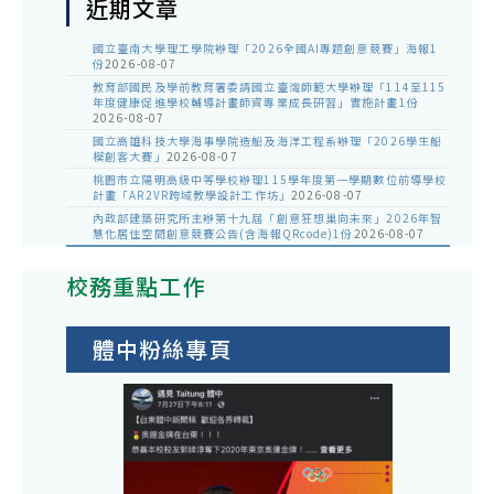
近期文章
國立臺南大學理工學院辦理「2026全國AI專題創意競賽」海報1
份
2026-08-07
教育部國民及學前教育署委請國立臺灣師範大學辦理「114至115
年度健康促進學校輔導計畫師資專業成長研習」實施計畫1份
2026-08-07
國立高雄科技大學海事學院造船及海洋工程系辦理「2026學生船
模創客大賽」
2026-08-07
桃園市立陽明高級中等學校辦理115學年度第一學期數位前導學校
計畫「AR2VR跨域教學設計工作坊」
2026-08-07
內政部建築研究所主辦第十九屆「創意狂想巢向未來」2026年智
慧化居住空間創意競賽公告(含海報QRcode)1份
2026-08-07
校務重點工作
體中粉絲專頁