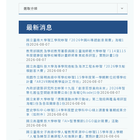
各
選取分類
處
室
公
告
最新消息
國立臺南大學理工學院辦理「2026全國AI專題創意競賽」海報1
份
2026-08-07
教育部國民及學前教育署委請國立臺灣師範大學辦理「114至115
年度健康促進學校輔導計畫師資專業成長研習」實施計畫1份
2026-08-07
國立高雄科技大學海事學院造船及海洋工程系辦理「2026學生船
模創客大賽」
2026-08-07
桃園市立陽明高級中等學校辦理115學年度第一學期數位前導學校
計畫「AR2VR跨域教學設計工作坊」
2026-08-07
內政部建築研究所主辦第十九屆「創意狂想巢向未來」2026年智
慧化居住空間創意競賽公告(含海報QRcode)1份
2026-08-07
國立東華大學辦理「適應運動共學行動站」第二階段與離島場研習
海報1份及各區簡章各1份
2026-08-06
歷史學科中心辦理114學年度歷史學科中心線上讀書會暑期成果分
享（如附件）
2026-08-06
國立高雄餐旅大學辦理「AI+智慧餐飲LOGO設計競賽」活動
2026-08-06
國立臺南女子高級中學人權教育資源中心辦理115學年度上學期
「人權及轉型正義課程入校推廣計畫」實施計畫
2026-08-06