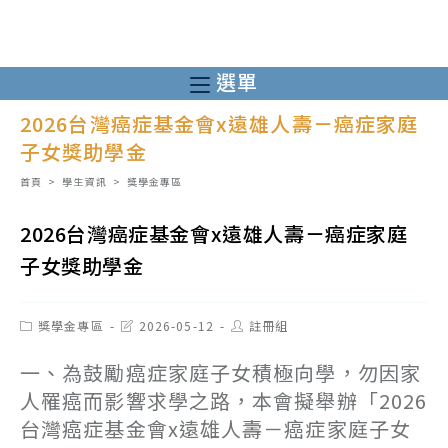
跳
轉
至
選單
主
2026台灣癌症基金會x遠雄人壽－癌症家庭
要
子女獎助學金
內
容
首頁
>
學生資訊
>
獎學金專區
2026台灣癌症基金會x遠雄人壽－癌症家庭
子女獎助學金
Post
Post
Post
獎學金專區
2026-05-12
註冊組
category:
last
author:
modified:
一、為鼓勵癌症家庭子女積極向學，勿因家
人罹癌而影響求學之路，本會擬舉辦「2026
台灣癌症基金會x遠雄人壽－癌症家庭子女