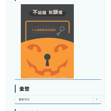
彙整
彙
選取月份
整