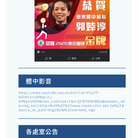
體中影音
https://www.youtube.com/watch?list=PLyj7F-
blDmYxiryAPAqLJLj-
hPMqaUKDK&time_continue=1&v=QFWTd08M8do&embeds_ref
erring_euri=https%3A%2F%2Fwww.ntpehs.ttct.edu.tw%2F&
source_ve_path=Mjg2NjY&feature=emb_logo
各處室公告