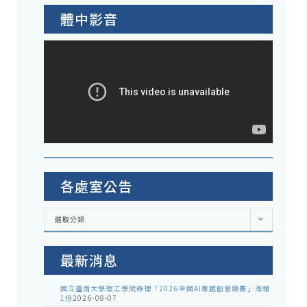
體中影音
各處室公告
各
選取分類
處
室
公
告
最新消息
國立臺南大學理工學院辦理「2026全國AI專題創意競賽」海報
1份
2026-08-07