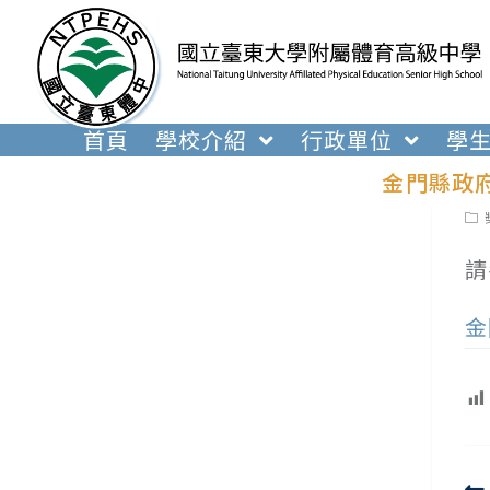
跳
轉
至
主
要
首頁
學校介紹
行政單位
學
內
金門縣政
容
Pos
cat
請
金