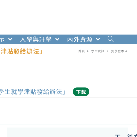
示
入學與升學
內外資源
學津貼發給辦法」
首頁
>
學生資訊
>
獎學金專區
學生就學津貼發給辦法」
下載
下一篇