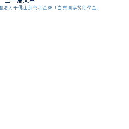
ead
ore
團法人千佛山慈善基金會「白雲圓夢獎助學金」
ticles