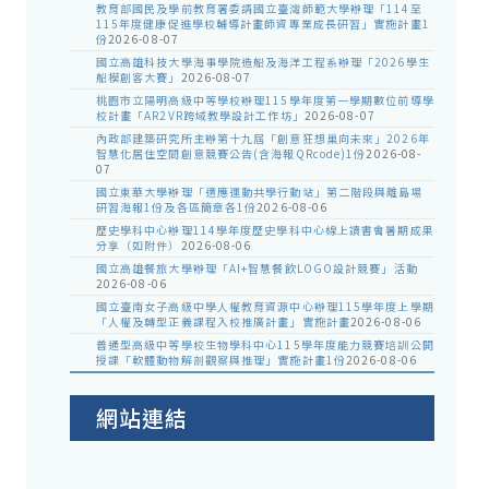
教育部國民及學前教育署委請國立臺灣師範大學辦理「114至
115年度健康促進學校輔導計畫師資專業成長研習」實施計畫1
份
2026-08-07
國立高雄科技大學海事學院造船及海洋工程系辦理「2026學生
船模創客大賽」
2026-08-07
桃園市立陽明高級中等學校辦理115學年度第一學期數位前導學
校計畫「AR2VR跨域教學設計工作坊」
2026-08-07
內政部建築研究所主辦第十九屆「創意狂想巢向未來」2026年
智慧化居住空間創意競賽公告(含海報QRcode)1份
2026-08-
07
國立東華大學辦理「適應運動共學行動站」第二階段與離島場
研習海報1份及各區簡章各1份
2026-08-06
歷史學科中心辦理114學年度歷史學科中心線上讀書會暑期成果
分享（如附件）
2026-08-06
國立高雄餐旅大學辦理「AI+智慧餐飲LOGO設計競賽」活動
2026-08-06
國立臺南女子高級中學人權教育資源中心辦理115學年度上學期
「人權及轉型正義課程入校推廣計畫」實施計畫
2026-08-06
普通型高級中等學校生物學科中心115學年度能力競賽培訓公開
授課「軟體動物解剖觀察與推理」實施計畫1份
2026-08-06
網站連結