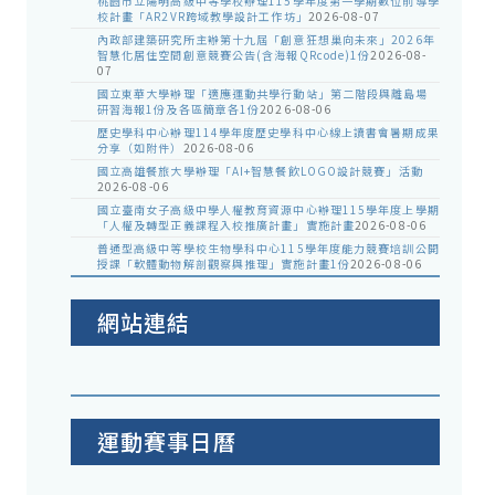
桃園市立陽明高級中等學校辦理115學年度第一學期數位前導學
校計畫「AR2VR跨域教學設計工作坊」
2026-08-07
內政部建築研究所主辦第十九屆「創意狂想巢向未來」2026年
智慧化居住空間創意競賽公告(含海報QRcode)1份
2026-08-
07
國立東華大學辦理「適應運動共學行動站」第二階段與離島場
研習海報1份及各區簡章各1份
2026-08-06
歷史學科中心辦理114學年度歷史學科中心線上讀書會暑期成果
分享（如附件）
2026-08-06
國立高雄餐旅大學辦理「AI+智慧餐飲LOGO設計競賽」活動
2026-08-06
國立臺南女子高級中學人權教育資源中心辦理115學年度上學期
「人權及轉型正義課程入校推廣計畫」實施計畫
2026-08-06
普通型高級中等學校生物學科中心115學年度能力競賽培訓公開
授課「軟體動物解剖觀察與推理」實施計畫1份
2026-08-06
網站連結
運動賽事日曆