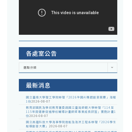
各處室公告
各
選取分類
處
室
公
告
最新消息
國立臺南大學理工學院辦理「2026全國AI專題創意競賽」海報
1份
2026-08-07
教育部國民及學前教育署委請國立臺灣師範大學辦理「114至
115年度健康促進學校輔導計畫師資專業成長研習」實施計畫1
份
2026-08-07
國立高雄科技大學海事學院造船及海洋工程系辦理「2026學生
船模創客大賽」
2026-08-07