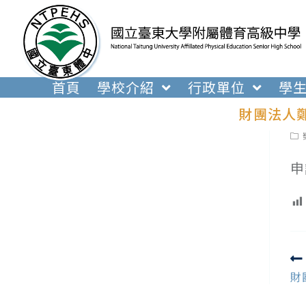
跳
轉
至
主
要
首頁
學校介紹
行政單位
學
內
財團法人
容
Pos
cat
申
R
m
財
ar