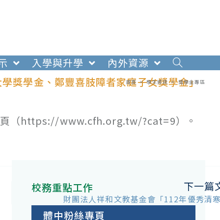
示
入學與升學
內外資源
/大學獎學金、鄭豐喜肢障者家庭子女獎學金」
首頁
>
學生資訊
>
獎學金專區
s://www.cfh.org.tw/?cat=9）。
下一篇
校務重點工作
財團法人祥和文教基金會「112年優秀清
體中粉絲專頁