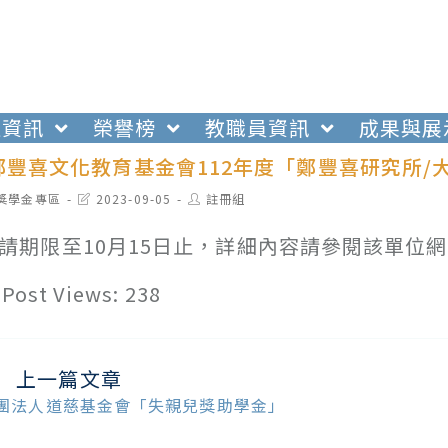
生資訊
榮譽榜
教職員資訊
成果與展
鄭豐喜文化教育基金會112年度「鄭豐喜研究所
t
Post
Post
獎學金專區
2023-09-05
註冊組
egory:
last
author:
modified:
請期限至10月15日止，詳細內容請參閱該單位網頁（http
Post Views:
238
上一篇文章
ead
ore
團法人道慈基金會「失親兒獎助學金」
ticles