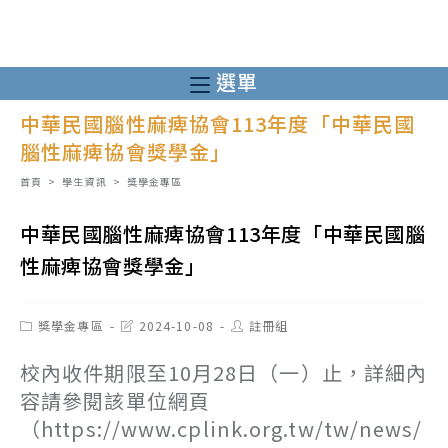
跳
轉
至
選單
主
中華民國腦性麻痺協會113年度「中華民國
要
腦性麻痺協會獎學金」
內
容
首頁
>
學生資訊
>
獎學金專區
中華民國腦性麻痺協會113年度「中華民國腦
性麻痺協會獎學金」
Post
Post
Post
獎學金專區
2024-10-08
註冊組
category:
last
author:
modified:
校內收件期限至10月28日（一）止，詳細內
容請參閱該單位網頁
（https://www.cplink.org.tw/tw/news/