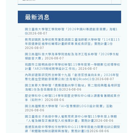
室
公
告
最新消息
國立臺南大學理工學院辦理「2026全國AI專題創意競賽」海報1
份
2026-08-07
教育部國民及學前教育署委請國立臺灣師範大學辦理「114至115
年度健康促進學校輔導計畫師資專業成長研習」實施計畫1份
2026-08-07
國立高雄科技大學海事學院造船及海洋工程系辦理「2026學生船
模創客大賽」
2026-08-07
桃園市立陽明高級中等學校辦理115學年度第一學期數位前導學校
計畫「AR2VR跨域教學設計工作坊」
2026-08-07
內政部建築研究所主辦第十九屆「創意狂想巢向未來」2026年智
慧化居住空間創意競賽公告(含海報QRcode)1份
2026-08-07
國立東華大學辦理「適應運動共學行動站」第二階段與離島場研習
海報1份及各區簡章各1份
2026-08-06
歷史學科中心辦理114學年度歷史學科中心線上讀書會暑期成果分
享（如附件）
2026-08-06
國立高雄餐旅大學辦理「AI+智慧餐飲LOGO設計競賽」活動
2026-08-06
國立臺南女子高級中學人權教育資源中心辦理115學年度上學期
「人權及轉型正義課程入校推廣計畫」實施計畫
2026-08-06
普通型高級中等學校生物學科中心115學年度能力競賽培訓公開授
課「軟體動物解剖觀察與推理」實施計畫1份
2026-08-06