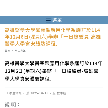
跳
轉
至
選單
主
高雄醫學大學醫藥暨應用化學系謹訂於114
要
年12月6日(星期六)舉辦「一日檢驗員-高雄
內
醫學大學食安體驗課程」
容
首頁
>
學生資訊
高雄醫學大學醫藥暨應用化學系謹訂於114年
12月6日(星期六)舉辦「一日檢驗員-高雄醫
學大學食安體驗課程」
Post
Post
Post
學生資訊
2025-10-16
教學組
category:
last
author:
modified:
說 明：