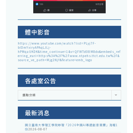
體中影音
https://www.youtube.com/watch?list=PLyj7F-
blDmYxiryAPAqLJLj-
hPMqaUKDK&time_continue=1&v=QFWTd08M8do&embeds_ref
erring_euri=https%3A%2F%2Fwww.ntpehs.ttct.edu.tw%2F&
source_ve_path=Mjg2NjY&feature=emb_logo
各處室公告
各
選取分類
處
室
公
告
最新消息
國立臺南大學理工學院辦理「2026全國AI專題創意競賽」海報1
份
2026-08-07