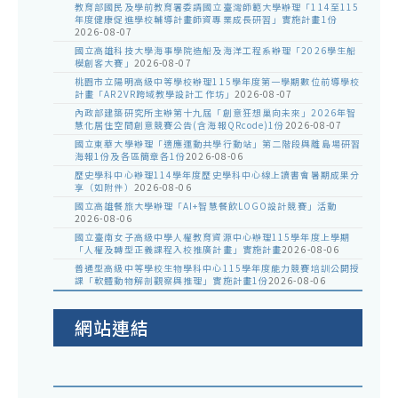
教育部國民及學前教育署委請國立臺灣師範大學辦理「114至115
年度健康促進學校輔導計畫師資專業成長研習」實施計畫1份
2026-08-07
國立高雄科技大學海事學院造船及海洋工程系辦理「2026學生船
模創客大賽」
2026-08-07
桃園市立陽明高級中等學校辦理115學年度第一學期數位前導學校
計畫「AR2VR跨域教學設計工作坊」
2026-08-07
內政部建築研究所主辦第十九屆「創意狂想巢向未來」2026年智
慧化居住空間創意競賽公告(含海報QRcode)1份
2026-08-07
國立東華大學辦理「適應運動共學行動站」第二階段與離島場研習
海報1份及各區簡章各1份
2026-08-06
歷史學科中心辦理114學年度歷史學科中心線上讀書會暑期成果分
享（如附件）
2026-08-06
國立高雄餐旅大學辦理「AI+智慧餐飲LOGO設計競賽」活動
2026-08-06
國立臺南女子高級中學人權教育資源中心辦理115學年度上學期
「人權及轉型正義課程入校推廣計畫」實施計畫
2026-08-06
普通型高級中等學校生物學科中心115學年度能力競賽培訓公開授
課「軟體動物解剖觀察與推理」實施計畫1份
2026-08-06
網站連結