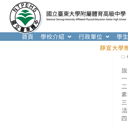
跳
轉
至
主
要
首頁
學校介紹
行政單位
學
內
靜宜大學
容
Pos
cat
說
一
二
素
三
活
四
(