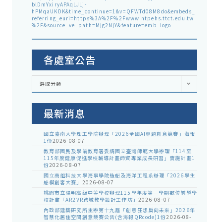
blDmYxiryAPAqLJLj-
hPMqaUKDK&time_continue=1&v=QFWTd08M8do&embeds_
referring_euri=https%3A%2F%2Fwww.ntpehs.ttct.edu.tw
%2F&source_ve_path=Mjg2NjY&feature=emb_logo
各處室公告
各
選取分類
處
室
公
告
最新消息
國立臺南大學理工學院辦理「2026全國AI專題創意競賽」海報
1份
2026-08-07
教育部國民及學前教育署委請國立臺灣師範大學辦理「114至
115年度健康促進學校輔導計畫師資專業成長研習」實施計畫1
份
2026-08-07
國立高雄科技大學海事學院造船及海洋工程系辦理「2026學生
船模創客大賽」
2026-08-07
桃園市立陽明高級中等學校辦理115學年度第一學期數位前導學
校計畫「AR2VR跨域教學設計工作坊」
2026-08-07
內政部建築研究所主辦第十九屆「創意狂想巢向未來」2026年
智慧化居住空間創意競賽公告(含海報QRcode)1份
2026-08-