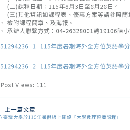
二)課程日期：115年8月3日至8月28日。
三)其他資訊如課程表、優惠方案等請參照簡
、 檢附課程簡章、及海報。
、 承辦人聯繫方式：04-26328001轉19106陳小
151294236_1_115年度暑期海外全方位英語學分班
151294236_2_115年度暑期海外全方位英語學分班
Post Views:
111
上一篇文章
ead
ore
立臺灣大學於115年暑假線上開設「大學數理預備課程」
ticles