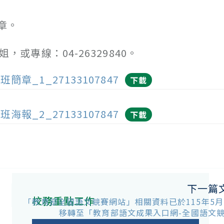
章。
姐，或專線：04-26329840。
簡章_1_27133107847
下載
海報_2_27133107847
下載
下一篇
校務重點工作
「教育部全國語文競賽網站」相關資料已於115年5月
移轉至「教育部語文成果入口網-全國語文