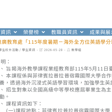
生資訊
榮譽榜
教職員資訊
成果與展
推廣教育處「115年度暑期－海外全方位英語學
t
Post
Post
學生校外活動
/
學生資訊
2026-05-28
教學組
egory:
last
author:
modified:
 明：
、 旨揭海外教學課程業經教育部115年5月11日臺教
、 本課程係與菲律賓拉普拉普宿霧國際大學合
養，透過海外沉浸式英語學習環境，加強學生英
、 招生對象以全國高級中等學校應屆畢業生為
動。
、 課程資訊如下：
一)課程地點：菲律賓拉普拉普宿霧國際大學