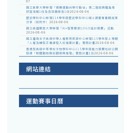
07
國立東華大學辦理「適應運動共學行動站」第二階段與離島場
研習海報1份及各區簡章各1份
2026-08-06
歷史學科中心辦理114學年度歷史學科中心線上讀書會暑期成果
分享（如附件）
2026-08-06
國立高雄餐旅大學辦理「AI+智慧餐飲LOGO設計競賽」活動
2026-08-06
國立臺南女子高級中學人權教育資源中心辦理115學年度上學期
「人權及轉型正義課程入校推廣計畫」實施計畫
2026-08-06
普通型高級中等學校生物學科中心115學年度能力競賽培訓公開
授課「軟體動物解剖觀察與推理」實施計畫1份
2026-08-06
網站連結
運動賽事日曆