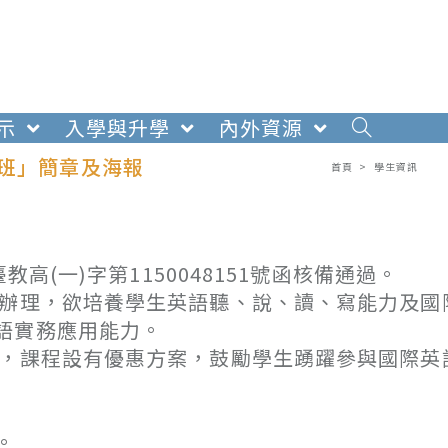
示
入學與升學
內外資源
分班」簡章及海報
首頁
>
學生資訊
高(一)字第1150048151號函核備通過。
作辦理，欲培養學生英語聽、說、讀、寫能力及國
語實務應用能力。
主，課程設有優惠方案，鼓勵學生踴躍參與國際英
。