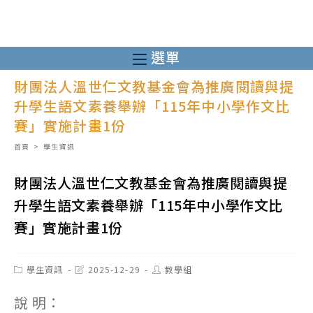
跳
轉
至
選單
主
財團法人溫世仁文教基金會為推廣閱讀與提
要
升學生語文素養舉辦「115年中小學作文比
內
賽」實施計畫1份
容
首頁
>
學生資訊
財團法人溫世仁文教基金會為推廣閱讀與提
升學生語文素養舉辦「115年中小學作文比
賽」實施計畫1份
Post
Post
Post
學生資訊
2025-12-29
教學組
category:
last
author:
modified:
說 明：