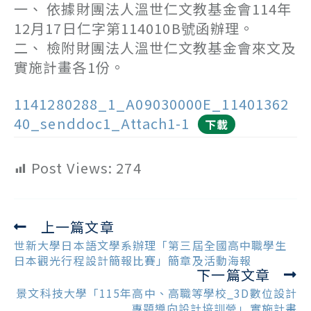
一、 依據財團法人溫世仁文教基金會114年
12月17日仁字第114010B號函辦理。
二、 檢附財團法人溫世仁文教基金會來文及
實施計畫各1份。
1141280288_1_A09030000E_11401362
40_senddoc1_Attach1-1
下載
Post Views:
274
上一篇文章
Read
more
世新大學日本語文學系辦理「第三屆全國高中職學生
articles
日本觀光行程設計簡報比賽」簡章及活動海報
下一篇文章
景文科技大學「115年高中、高職等學校_3D數位設計
_專題導向設計培訓營」實施計畫