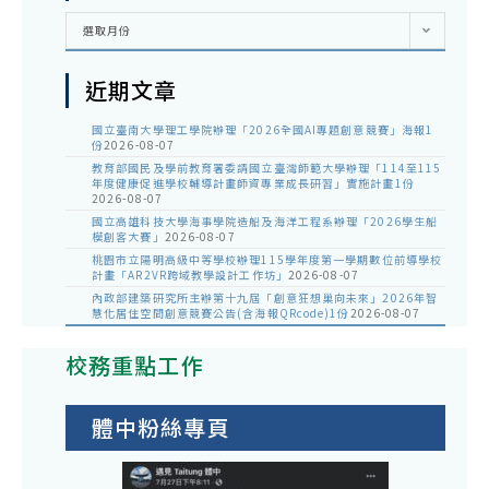
彙
選取月份
整
近期文章
國立臺南大學理工學院辦理「2026全國AI專題創意競賽」海報1
份
2026-08-07
教育部國民及學前教育署委請國立臺灣師範大學辦理「114至115
年度健康促進學校輔導計畫師資專業成長研習」實施計畫1份
2026-08-07
國立高雄科技大學海事學院造船及海洋工程系辦理「2026學生船
模創客大賽」
2026-08-07
桃園市立陽明高級中等學校辦理115學年度第一學期數位前導學校
計畫「AR2VR跨域教學設計工作坊」
2026-08-07
內政部建築研究所主辦第十九屆「創意狂想巢向未來」2026年智
慧化居住空間創意競賽公告(含海報QRcode)1份
2026-08-07
校務重點工作
體中粉絲專頁