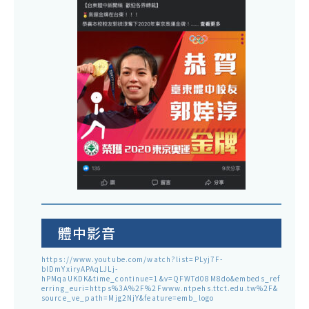
體中影音
https://www.youtube.com/watch?list=PLyj7F-
blDmYxiryAPAqLJLj-
hPMqaUKDK&time_continue=1&v=QFWTd08M8do&embeds_ref
erring_euri=https%3A%2F%2Fwww.ntpehs.ttct.edu.tw%2F&
source_ve_path=Mjg2NjY&feature=emb_logo