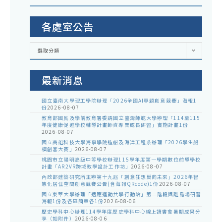
各處室公告
各
選取分類
處
室
公
告
最新消息
國立臺南大學理工學院辦理「2026全國AI專題創意競賽」海報1
份
2026-08-07
教育部國民及學前教育署委請國立臺灣師範大學辦理「114至115
年度健康促進學校輔導計畫師資專業成長研習」實施計畫1份
2026-08-07
國立高雄科技大學海事學院造船及海洋工程系辦理「2026學生船
模創客大賽」
2026-08-07
桃園市立陽明高級中等學校辦理115學年度第一學期數位前導學校
計畫「AR2VR跨域教學設計工作坊」
2026-08-07
內政部建築研究所主辦第十九屆「創意狂想巢向未來」2026年智
慧化居住空間創意競賽公告(含海報QRcode)1份
2026-08-07
國立東華大學辦理「適應運動共學行動站」第二階段與離島場研習
海報1份及各區簡章各1份
2026-08-06
歷史學科中心辦理114學年度歷史學科中心線上讀書會暑期成果分
享（如附件）
2026-08-06