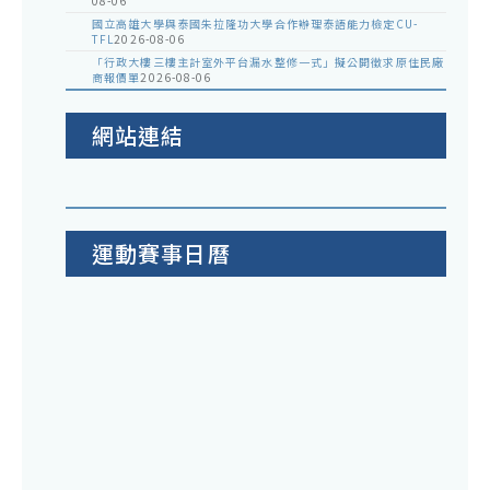
08-06
國立高雄大學與泰國朱拉隆功大學合作辦理泰語能力檢定CU-
TFL
2026-08-06
「行政大樓三樓主計室外平台漏水整修一式」擬公開徵求原住民廠
商報價單
2026-08-06
網站連結
運動賽事日曆