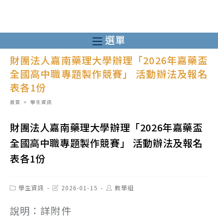
跳
轉
至
選單
主
財團法人嘉南藥理大學辦理「2026年嘉藥盃
要
全國高中職專題製作競賽」 活動辦法及報名
內
表各1份
容
首頁
>
學生資訊
財團法人嘉南藥理大學辦理「2026年嘉藥盃
全國高中職專題製作競賽」 活動辦法及報名
表各1份
Post
Post
Post
學生資訊
2026-01-15
教學組
category:
last
author:
modified:
說明：詳附件