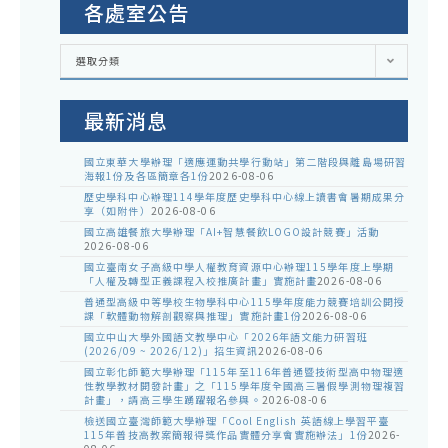
各處室公告
各
選取分類
處
室
公
告
最新消息
國立東華大學辦理「適應運動共學行動站」第二階段與離島場研習
海報1份及各區簡章各1份
2026-08-06
歷史學科中心辦理114學年度歷史學科中心線上讀書會暑期成果分
享（如附件）
2026-08-06
國立高雄餐旅大學辦理「AI+智慧餐飲LOGO設計競賽」活動
2026-08-06
國立臺南女子高級中學人權教育資源中心辦理115學年度上學期
「人權及轉型正義課程入校推廣計畫」實施計畫
2026-08-06
普通型高級中等學校生物學科中心115學年度能力競賽培訓公開授
課「軟體動物解剖觀察與推理」實施計畫1份
2026-08-06
國立中山大學外國語文教學中心「2026年語文能力研習班
(2026/09 ~ 2026/12)」招生資訊
2026-08-06
國立彰化師範大學辦理「115年至116年普通暨技術型高中物理適
性教學教材開發計畫」之「115學年度全國高三暑假學測物理複習
計畫」，請高三學生踴躍報名參與。
2026-08-06
檢送國立臺灣師範大學辦理「Cool English 英語線上學習平臺
115年普技高教案簡報得獎作品實體分享會實施辦法」1份
2026-