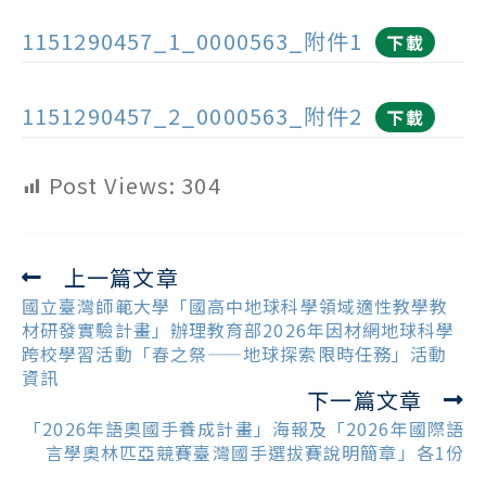
1151290457_1_0000563_附件1
下載
1151290457_2_0000563_附件2
下載
Post Views:
304
上一篇文章
Read
more
國立臺灣師範大學「國高中地球科學領域適性教學教
articles
材研發實驗計畫」辦理教育部2026年因材網地球科學
跨校學習活動「春之祭——地球探索限時任務」活動
資訊
下一篇文章
「2026年語奧國手養成計畫」海報及「2026年國際語
言學奧林匹亞競賽臺灣國手選拔賽說明簡章」各1份