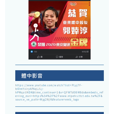
體中影音
https://www.youtube.com/watch?list=PLyj7F-
blDmYxiryAPAqLJLj-
hPMqaUKDK&time_continue=1&v=QFWTd08M8do&embeds_ref
erring_euri=https%3A%2F%2Fwww.ntpehs.ttct.edu.tw%2F&
source_ve_path=Mjg2NjY&feature=emb_logo