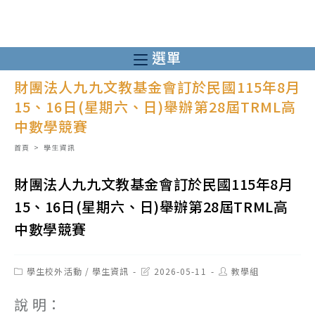
跳
轉
至
選單
主
財團法人九九文教基金會訂於民國115年8月
要
15、16日(星期六、日)舉辦第28屆TRML高
內
中數學競賽
容
首頁
>
學生資訊
財團法人九九文教基金會訂於民國115年8月
15、16日(星期六、日)舉辦第28屆TRML高
中數學競賽
Post
Post
Post
學生校外活動
/
學生資訊
2026-05-11
教學組
category:
last
author:
modified:
說 明：