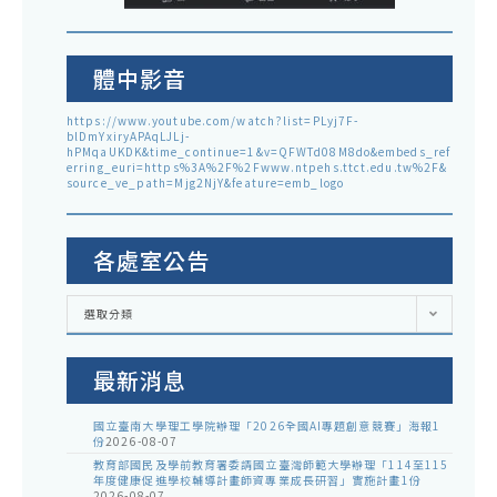
體中影音
https://www.youtube.com/watch?list=PLyj7F-
blDmYxiryAPAqLJLj-
hPMqaUKDK&time_continue=1&v=QFWTd08M8do&embeds_ref
erring_euri=https%3A%2F%2Fwww.ntpehs.ttct.edu.tw%2F&
source_ve_path=Mjg2NjY&feature=emb_logo
各處室公告
各
選取分類
處
室
公
告
最新消息
國立臺南大學理工學院辦理「2026全國AI專題創意競賽」海報1
份
2026-08-07
教育部國民及學前教育署委請國立臺灣師範大學辦理「114至115
年度健康促進學校輔導計畫師資專業成長研習」實施計畫1份
2026-08-07