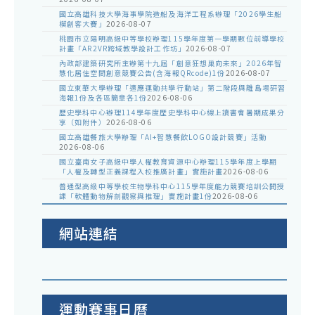
國立高雄科技大學海事學院造船及海洋工程系辦理「2026學生船
模創客大賽」
2026-08-07
桃園市立陽明高級中等學校辦理115學年度第一學期數位前導學校
計畫「AR2VR跨域教學設計工作坊」
2026-08-07
內政部建築研究所主辦第十九屆「創意狂想巢向未來」2026年智
慧化居住空間創意競賽公告(含海報QRcode)1份
2026-08-07
國立東華大學辦理「適應運動共學行動站」第二階段與離島場研習
海報1份及各區簡章各1份
2026-08-06
歷史學科中心辦理114學年度歷史學科中心線上讀書會暑期成果分
享（如附件）
2026-08-06
國立高雄餐旅大學辦理「AI+智慧餐飲LOGO設計競賽」活動
2026-08-06
國立臺南女子高級中學人權教育資源中心辦理115學年度上學期
「人權及轉型正義課程入校推廣計畫」實施計畫
2026-08-06
普通型高級中等學校生物學科中心115學年度能力競賽培訓公開授
課「軟體動物解剖觀察與推理」實施計畫1份
2026-08-06
網站連結
運動賽事日曆