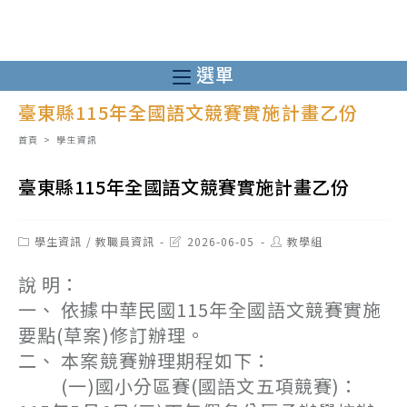
跳
轉
至
選單
主
臺東縣115年全國語文競賽實施計畫乙份
要
內
首頁
>
學生資訊
容
臺東縣115年全國語文競賽實施計畫乙份
Post
Post
Post
學生資訊
/
教職員資訊
2026-06-05
教學組
category:
last
author:
modified:
說 明：
一、 依據中華民國115年全國語文競賽實施
要點(草案)修訂辦理。
二、 本案競賽辦理期程如下：
(一)國小分區賽(國語文五項競賽)：