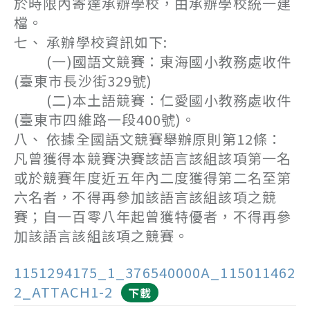
於時限內寄達承辦學校，由承辦學校統一建
檔。
七、 承辦學校資訊如下:
(一)國語文競賽：東海國小教務處收件
(臺東市長沙街329號)
(二)本土語競賽：仁愛國小教務處收件
(臺東市四維路一段400號)。
八、 依據全國語文競賽舉辦原則第12條：
凡曾獲得本競賽決賽該語言該組該項第一名
或於競賽年度近五年內二度獲得第二名至第
六名者，不得再參加該語言該組該項之競
賽；自一百零八年起曾獲特優者，不得再參
加該語言該組該項之競賽。
1151294175_1_376540000A_115011462
2_ATTACH1-2
下載