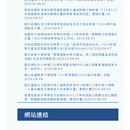
份
2026-08-07
教育部國民及學前教育署委請國立臺灣師範大學辦理「114至115
年度健康促進學校輔導計畫師資專業成長研習」實施計畫1份
2026-08-07
國立高雄科技大學海事學院造船及海洋工程系辦理「2026學生船
模創客大賽」
2026-08-07
桃園市立陽明高級中等學校辦理115學年度第一學期數位前導學校
計畫「AR2VR跨域教學設計工作坊」
2026-08-07
內政部建築研究所主辦第十九屆「創意狂想巢向未來」2026年智
慧化居住空間創意競賽公告(含海報QRcode)1份
2026-08-07
國立東華大學辦理「適應運動共學行動站」第二階段與離島場研習
海報1份及各區簡章各1份
2026-08-06
歷史學科中心辦理114學年度歷史學科中心線上讀書會暑期成果分
享（如附件）
2026-08-06
國立高雄餐旅大學辦理「AI+智慧餐飲LOGO設計競賽」活動
2026-08-06
國立臺南女子高級中學人權教育資源中心辦理115學年度上學期
「人權及轉型正義課程入校推廣計畫」實施計畫
2026-08-06
普通型高級中等學校生物學科中心115學年度能力競賽培訓公開授
課「軟體動物解剖觀察與推理」實施計畫1份
2026-08-06
網站連結