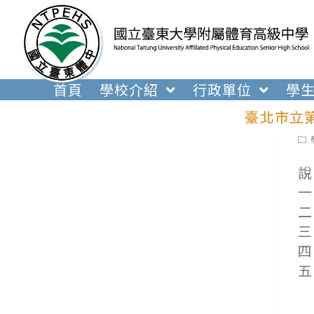
跳
轉
至
主
要
首頁
學校介紹
行政單位
學
內
臺北市立
容
Pos
cat
說
一
二
三
四
五
(
(