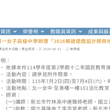
生資訊
榮譽榜
教職員資訊
成果與展
第一女子高級中學辦理「2026解謎遊戲設計師與
t
Post
Post
學生校外活動
/
學生資訊
2026-06-01
教學組
egory:
last
author:
modified:
 明：
、 依據本校114學年度第2學期十二年國民教
、 活動內容：請參見附件簡章。
、 活動時間：115年7月2日(四)至7月4日(六)，
、 活動地點：北一女中 至善樓一樓101活化教室
、 師資：
一)講師：新北市竹林高中連雅婷老師、國立
二)助教：國立基隆商工李亮萱老師、新北市