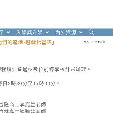
示
入學與升學
內外資源
他們的產地-遊戲化營隊」
首頁
>
學生資訊
育課程綱要普通型數位前導學校計畫辦理。
每日8時30分至17時00分。
基隆商工李亮萱老師
竹林高中連雅婷老師