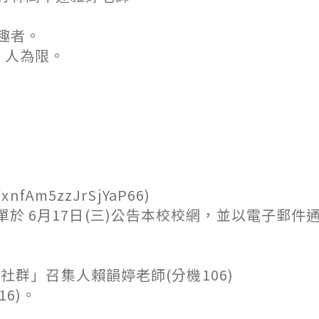
趣者。
 人為限。
fAm5zzJrSjYaP66)
名單於 6月17日(三)公告本校校網，並以電子郵件
校社群」召集人賴韻婷老師(分機106)
6)。