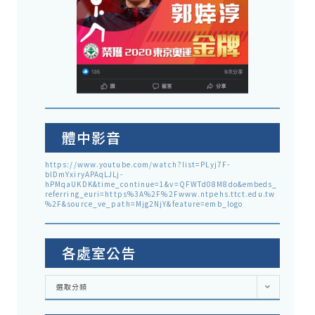
體中影音
https://www.youtube.com/watch?list=PLyj7F-
blDmYxiryAPAqLJLj-
hPMqaUKDK&time_continue=1&v=QFWTd08M8do&embeds_
referring_euri=https%3A%2F%2Fwww.ntpehs.ttct.edu.tw
%2F&source_ve_path=Mjg2NjY&feature=emb_logo
各處室公告
各
選取分類
處
室
公