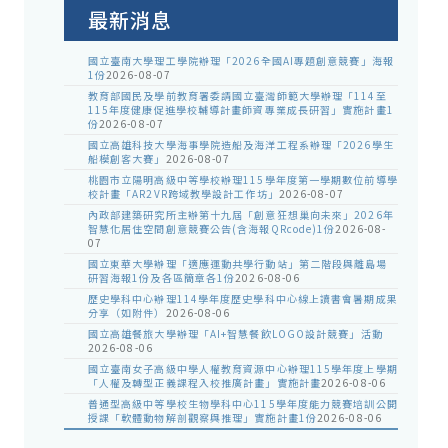
告
最新消息
國立臺南大學理工學院辦理「2026全國AI專題創意競賽」海報
1份
2026-08-07
教育部國民及學前教育署委請國立臺灣師範大學辦理「114至
115年度健康促進學校輔導計畫師資專業成長研習」實施計畫1
份
2026-08-07
國立高雄科技大學海事學院造船及海洋工程系辦理「2026學生
船模創客大賽」
2026-08-07
桃園市立陽明高級中等學校辦理115學年度第一學期數位前導學
校計畫「AR2VR跨域教學設計工作坊」
2026-08-07
內政部建築研究所主辦第十九屆「創意狂想巢向未來」2026年
智慧化居住空間創意競賽公告(含海報QRcode)1份
2026-08-
07
國立東華大學辦理「適應運動共學行動站」第二階段與離島場
研習海報1份及各區簡章各1份
2026-08-06
歷史學科中心辦理114學年度歷史學科中心線上讀書會暑期成果
分享（如附件）
2026-08-06
國立高雄餐旅大學辦理「AI+智慧餐飲LOGO設計競賽」活動
2026-08-06
國立臺南女子高級中學人權教育資源中心辦理115學年度上學期
「人權及轉型正義課程入校推廣計畫」實施計畫
2026-08-06
普通型高級中等學校生物學科中心115學年度能力競賽培訓公開
授課「軟體動物解剖觀察與推理」實施計畫1份
2026-08-06