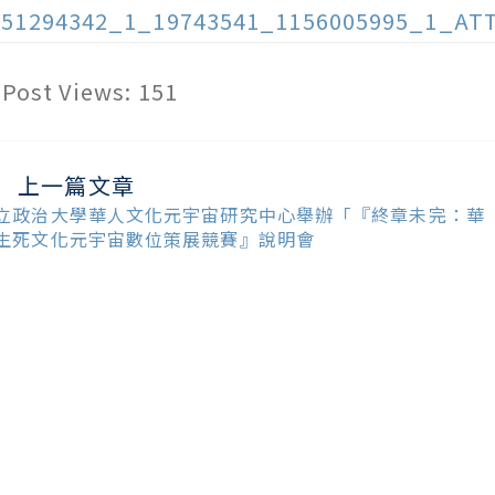
151294342_1_19743541_1156005995_1_AT
Post Views:
151
上一篇文章
ead
ore
立政治大學華人文化元宇宙研究中心舉辦「『終章未完：華
ticles
生死文化元宇宙數位策展競賽』說明會